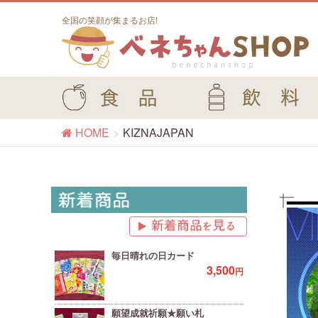
全国の笑顔が集まるお店!
HOME
KIZNAJAPAN
毎日晴れの日カード
3,500
円
願望成就祈願★願い札