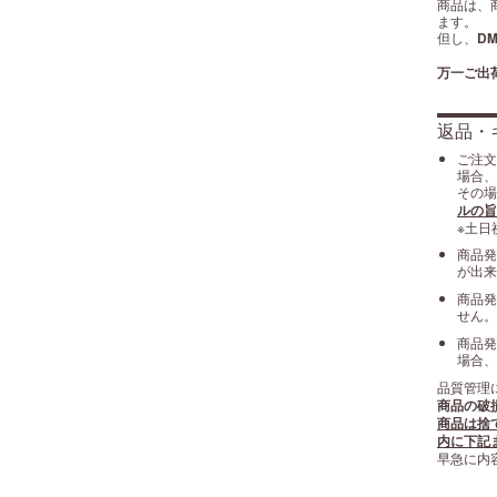
商品は、
ます。
但し、
D
万一ご出
返品・
ご注文
場合、
その場
ルの旨
※土日
商品発
が出来
商品発
せん。
商品発
場合、
品質管理
商品の破
商品は捨
内に下記
早急に内