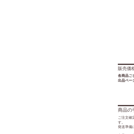
販売価
各商品ご
出品ペー
商品の
ご注文確
す。
発送準備