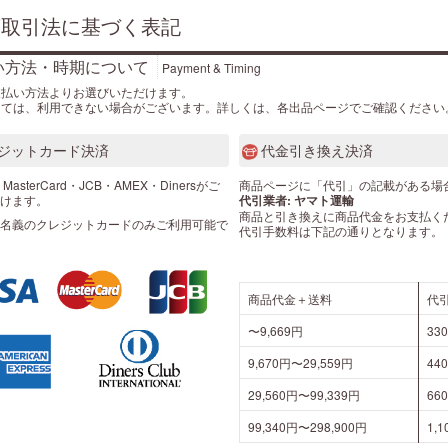
商取引法に基づく表記
い方法・時期について
Payment & Timing
支払い方法よりお選びいただけます。
っては、利用できない場合がございます。詳しくは、各出品ページでご確認ください
ジットカード決済
代金引き換え決済
・MasterCard・JCB・AMEX・Dinersがご
商品ページに「代引」の記載がある場
けます。
代引業者: ヤマト運輸
商品と引き換えに商品代金をお支払く
名義のクレジットカードのみご利用可能で
代引手数料は下記の通りとなります。
商品代金＋送料
代
〜9,669円
33
9,670円〜29,559円
44
29,560円〜99,339円
66
99,340円〜298,900円
1,