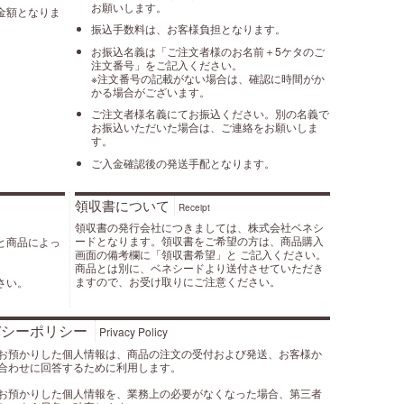
お願いします。
金額となりま
振込手数料は、お客様負担となります。
お振込名義は「ご注文者様のお名前＋5ケタのご
注文番号」をご記入ください。
※注文番号の記載がない場合は、確認に時間がか
かる場合がございます。
ご注文者様名義にてお振込ください。別の名義で
お振込いただいた場合は、ご連絡をお願いしま
す。
ご入金確認後の発送手配となります。
領収書について
Receipt
領収書の発行会社につきましては、株式会社ベネシ
ードとなります。領収書をご希望の方は、商品購入
と商品によっ
画面の備考欄に「領収書希望」と ご記入ください。
商品とは別に、ベネシードより送付させていただき
ますので、お受け取りにご注意ください。
さい。
バシーポリシー
Privacy Policy
お預かりした個人情報は、商品の注文の受付および発送、お客様か
合わせに回答するために利用します。
お預かりした個人情報を、業務上の必要がなくなった場合、第三者