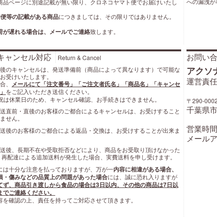
への漏洩が
商品ページに別途記載が無い限り、クロネコヤマト便でお届けいたし
M便等の記載がある商品
につきましては、その限りではありません。
荷が遅れる場合は、メールでご連絡
致します。
キャンセル対応
お問い
Return & Cancel
アクソ
後のキャンセルは、発送準備前（商品によって異なります）で可能な
お受けいたします。
運営責任
合、
メールにて「注文番号」「ご注文者氏名」「商品名」「キャンセ
」
をご記入いただき送信ください。
祝は休業日のため、キャンセル確認、お手続きはできません。
〒290-000
千葉県市
送直前・直後のお客様のご都合によるキャンセルは、お受けすること
ません。
営業時間: 
送後のお客様のご都合による返品・交換は、お受けすることが出来ま
メールア
送後、長期不在や受取拒否などにより、商品をお受取り頂けなかった
 再配達による追加送料が発生した場合、実費送料を申し受けます。
には十分な注意を払っておりますが、万が一
内容に相違がある場合、
損・傷みなどの品質上の問題があった場合
には、誠に恐れ入りますが
てず、商品引き渡しから食品の場合は3日以内、その他の商品は7日以
までご連絡ください。
容を確認の上、責任を持ってご対応させて頂きます。