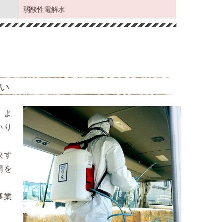
弱酸性電解水
い
、よ
いり
決す
開を
事業