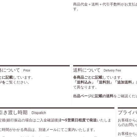
商品代金＋送料＋代引手数料がお支払
す。
格について
送料について
Price
Delivery Fee
とに記載
しています。
各商品ごとに記載
しています。
ジを
ご覧ください。
「送料込み」「送料別」「追加送料」
て異なります。
出品ページに記載の送料
をご確認くだ
引き渡し時期
プライ
Dispatch
定後(銀行振込の場合はご入金確認後)
2〜5営業日程度で発送
いたしま
お客様から
らのお問い
に時間がかかる商品は、別途メールにてご案内いたします。
お客様から