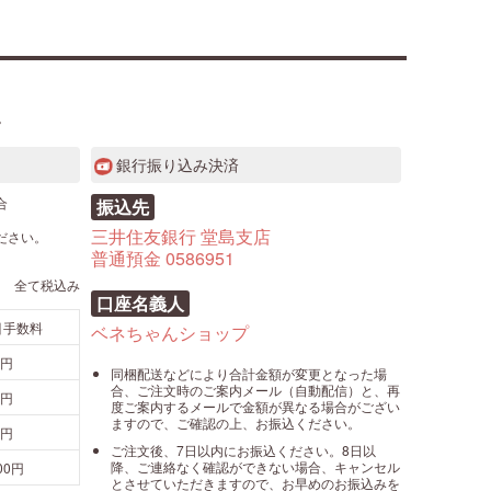
。
銀行振り込み決済
合
振込先
三井住友銀行 堂島支店
ださい。
普通預金 0586951
全て税込み
口座名義人
引手数料
ベネちゃんショップ
0円
同梱配送などにより合計金額が変更となった場
合、ご注文時のご案内メール（自動配信）と、再
0円
度ご案内するメールで金額が異なる場合がござい
ますので、ご確認の上、お振込ください。
0円
ご注文後、7日以内にお振込ください。8日以
降、ご連絡なく確認ができない場合、キャンセル
100円
とさせていただきますので、お早めのお振込みを