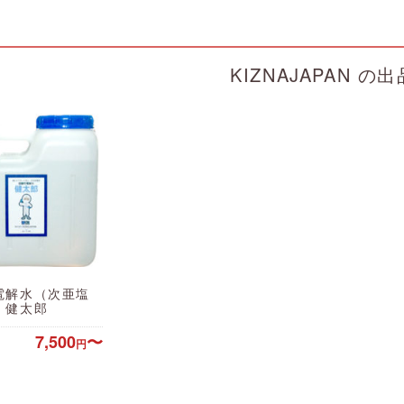
KIZNAJAPAN の
電解水（次亜塩
）健太郎
7,500
〜
円