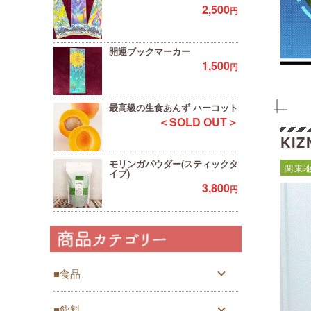
2,500
円
開運ブックマーカー
1,500
円
最高級の生食あんず ハーコット
＜SOLD OUT＞
KIZ
モリンガパウダー(スティックタ
関東
イプ)
3,800
円
■食品
■飲料