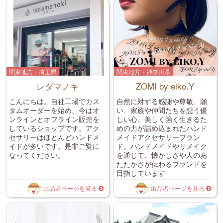
関東地方・埼玉県
関東地方・神奈川県
レダマノキ
ZOMI by eiko.Y
こんにちは。自社工場でカス
自然に対する感謝や尊敬、願
タムオーダーを始め、今はオ
い、家族や仲間たちを想う優
ンラインとオフライン販売を
しい心、美しく強く生きるた
しているショップです。アク
めの力が詰め込まれたハンド
セサリーはほとんどハンドメ
メイドアクセサリーブラン
イドが多いです。是非ご覧に
ド。ハンドメイドやリメイク
なってください。
を通じて、懐かしさや人のあ
たたかさが伝わるブランドを
目指しています
出品者ページを見る
出品者ページを見る