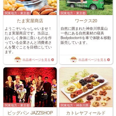
関東地方・東京都
関東地方・東京都
たま実屋商店
ワークス20
ようこそいらっしゃいませ！
自然に囲まれた神奈川県葉山
たま実屋商店です。当店は、
一色にある自然素材の寝具
おいしく身体に良いものを作
Bodydoctor®を車で体験＆移動
っている企業さんと消費者さ
販売しています。
んを繋ぐことを目標にしてい
ます。
出品者ページを見る
出品者ページを見る
関東地方・東京都
関東地方・神奈川県
ビッグバン JAZZSHOP
カトレヤフィールド