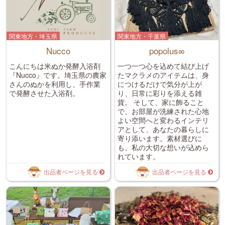
関東地方・埼玉県
関東地方・千葉県
Nucco
popolus∞
こんにちは米ぬか発酵入浴剤
一つ一つ心を込めて結び上げ
『Nucco』です。埼玉県の農家
たマクラメのアイテムは、身
さんのぬかを利用し、手作業
につけるだけで気分が上が
で発酵させた入浴剤。
り、日常に彩りを添える雑
貨。 そして、家に飾ること
で、お部屋が洗練された心地
よい空間へと変わるインテリ
アとして、あなたの暮らしに
寄り添います。 ​素材選びに
も、私の大切な想いが込めら
れています。
出品者ページを見る
出品者ページを見る