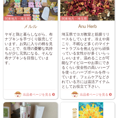
関東地方・埼玉県
関東地方・埼玉県
メルル
Anu Herb
ヤギと鶏と暮らしながら、布
埼玉県でヨガ教室と筋膜リリ
ナプキンを手づくり販売して
ースをしています。冷えや肩
います。お気に入りの柄を見
こり、不眠など多くのマイナ
ることで、生理の憂鬱な気持
ートラブルを抱えながら頑張
ちが少し元気になる。そんな
っている女性がが多くいらっ
布ナプキンを目指していま
しゃいます。温めることが可
す。
能なアイピローやお茶にでき
るくらい安全性の高いハーブ
を使ったハーブボールを作っ
ています。フェムケアなどさ
れている方には温活アイテム
としてお役立て下さい。
出品者ページを見る
出品者ページを見る