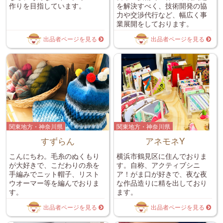
作りを目指しています。
を解決すべく、技術開発の協
力や交渉代行など、幅広く事
業展開をしております。
出品者ページを見る
出品者ページを見る
関東地方・神奈川県
関東地方・神奈川県
すずらん
アネモネY
こんにちわ。毛糸のぬくもり
横浜市鶴見区に住んでおりま
が大好きで、こだわりの糸を
す。自称、アクティブシニ
手編みでニット帽子、リスト
ア！がま口が好きで、夜な夜
ウオーマー等を編んでおりま
な作品造りに精を出しており
す。
ます。
出品者ページを見る
出品者ページを見る