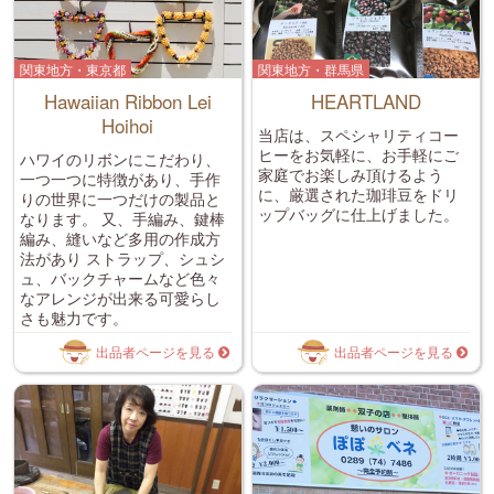
関東地方・東京都
関東地方・群馬県
Hawaiian Ribbon Lei
HEARTLAND
Hoihoi
当店は、スペシャリティコー
ヒーをお気軽に、お手軽にご
ハワイのリボンにこだわり、
家庭でお楽しみ頂けるよう
一つ一つに特徴があり、手作
に、厳選された珈琲豆をドリ
りの世界に一つだけの製品と
ップバッグに仕上げました。
なります。 又、手編み、鍵棒
編み、縫いなど多用の作成方
法があり ストラップ、シュシ
ュ、バックチャームなど色々
なアレンジが出来る可愛らし
さも魅力です。
出品者ページを見る
出品者ページを見る