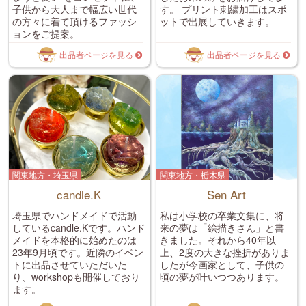
子供から大人まで幅広い世代
す。 プリント刺繍加工はスポ
の方々に着て頂けるファッシ
ットで出展していきます。
ョンをご提案。
出品者ページを見る
出品者ページを見る
関東地方・埼玉県
関東地方・栃木県
candle.K
Sen Art
埼玉県でハンドメイドで活動
私は小学校の卒業文集に、将
しているcandle.Kです。ハンド
来の夢は「絵描きさん」と書
メイドを本格的に始めたのは
きました。それから40年以
23年9月頃です。近隣のイベン
上、2度の大きな挫折がありま
トに出品させていただいた
したが今画家として、子供の
り、workshopも開催しており
頃の夢が叶いつつあります。
ます。