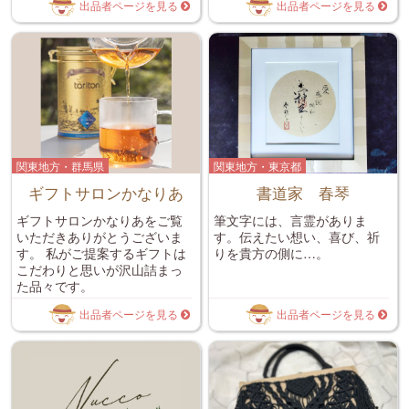
出品者ページを見る
出品者ページを見る
関東地方・群馬県
関東地方・東京都
ギフトサロンかなりあ
書道家 春琴
ギフトサロンかなりあをご覧
筆文字には、言霊がありま
いただきありがとうございま
す。伝えたい想い、喜び、祈
す。 私がご提案するギフトは
りを貴方の側に…。
こだわりと思いが沢山詰まっ
た品々です。
出品者ページを見る
出品者ページを見る