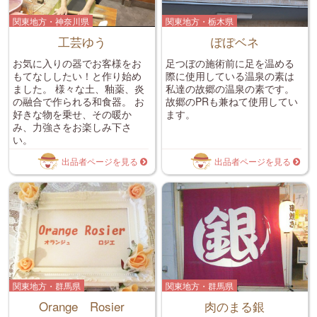
関東地方・神奈川県
関東地方・栃木県
工芸ゆう
ぽぽベネ
お気に入りの器でお客様をお
足つぼの施術前に足を温める
もてなししたい！と作り始め
際に使用している温泉の素は
ました。 様々な土、釉薬、炎
私達の故郷の温泉の素です。
の融合で作られる和食器。 お
故郷のPRも兼ねて使用してい
好きな物を乗せ、その暖か
ます。
み、力強さをお楽しみ下さ
い。
出品者ページを見る
出品者ページを見る
関東地方・群馬県
関東地方・群馬県
Orange Rosier
肉のまる銀