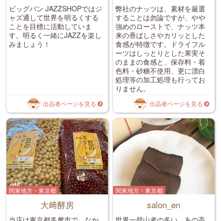
ビッグバン JAZZSHOPではジ
弊社のナッツは、素材を厳選
ャズ通して世界を明るくする
することは勿論ですが、やや
ことを目標に活動していま
強めのローストで、ナッツ本
す。明るく一緒にJAZZを楽し
来の香ばしさやカリッとした
みましょう！
食感が特徴です。ドライフル
ーツはしっとりとした果実そ
のままの食感と、保存料・着
色料・砂糖不使用、更に漂白
処理等の加工処理も行ってお
りません。
出品者ページを見る
出品者ページを見る
関東地方・東京都
関東地方・東京都
大﨑酵房
salon_en
当店は東京都多摩市で、なか
世界一登山者の多い、あの高