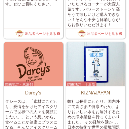
す。ぜひご賞味ください。
いただけるコーナーが大変人
気です。パワーストーンて高
そうで欲しいけど購入できな
い！そんな不安も解消しなが
らお作りいただけます！
出品者ページを見る
出品者ページを見る
関東地方・東京都
関東地方・千葉県
Darcy's
KIZNAJAPAN
ダシーズは、「素材にこだわ
弊社は長期にわたり、国内外
り、愛情をかけたアイスクリ
にて皆さまの健康のため、よ
ームで世界中の人々を笑顔に
りおいしい水をお届けするた
したい。」という想いから、
めの浄水業務を行ってまいり
食べることが健康にプラスに
ました。 その経験を活かし、
なる、そんなアイスクリーム
日本の技術で世界の環境問題