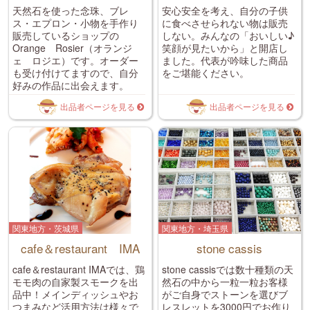
天然石を使った念珠、ブレ
安心安全を考え、自分の子供
ス・エプロン・小物を手作り
に食べさせられない物は販売
販売しているショップの
しない。みんなの「おいしい♪
Orange Rosier（オランジ
笑顔が見たいから」と開店し
ェ ロジエ）です。オーダー
ました。代表が吟味した商品
も受け付けてますので、自分
をご堪能ください。
好みの作品に出会えます。
出品者ページを見る
出品者ページを見る
関東地方・茨城県
関東地方・埼玉県
cafe＆restaurant IMA
stone cassis
cafe＆restaurant IMAでは、鶏
stone cassisでは数十種類の天
モモ肉の自家製スモークを出
然石の中から一粒一粒お客様
品中！メインディッシュやお
がご自身でストーンを選びブ
つまみなど活用方法は様々で
レスレットを3000円でお作り