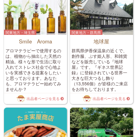
関東地方・埼玉県
関東地方・群馬県
Smile Aroma
地球屋
アロマテラピーで使用するの
群馬県伊香保温泉の近くで、
は、植物から抽出した天然の
創作服、ぶす姫人形、和雑貨
精油。様々な形で生活に取り
などを販売している『地球
入れてストレス社会で心地よ
屋』です。『ギネス世界記
いを実感できる提案をしたい
録』に登録されている世界一
と思っております。あなた
大きな巨大つるし飾り
も、アロマテラピー始めてみ
（13,556個）が皆様のご来店
ませんか？
をお待ちしております。
出品者ページを見る
出品者ページを見る