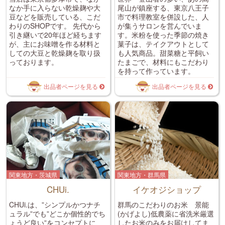
なか手に入らない乾燥麹や大
尾山が鎮座する、東京八王子
豆などを販売している、こだ
市で料理教室を併設した、人
わりのSHOPです。 先代から
が集うサロンを営んでいま
引き継いで20年ほど経ちます
す。米粉を使った季節の焼き
が、主にお味噌を作る材料と
菓子は、テイクアウトとして
しての大豆と乾燥麹を取り扱
も人気商品。甜菜糖と平飼い
っております。
たまごで、材料にもこだわり
を持って作っています。
出品者ページを見る
出品者ページを見る
関東地方・茨城県
関東地方・群馬県
CHUi.
イケオジショップ
CHUi.は、”シンプルかつナチ
群馬のこだわりのお米 景能
ュラル”でも”どこか個性的でち
(かげよし)低農薬に省洗米厳選
ょうど良い”をコンセプトに、
したお米のみをお届けしてま