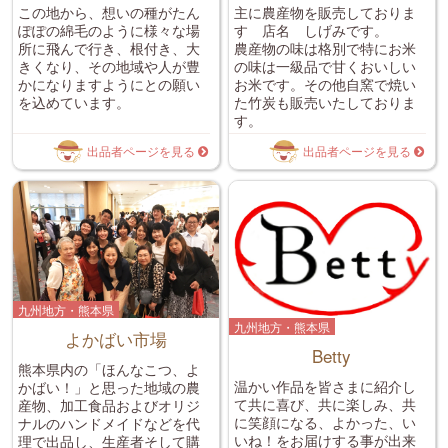
この地から、想いの種がたん
主に農産物を販売しておりま
ぽぽの綿毛のように様々な場
す 店名 しげみです。
所に飛んで行き、根付き、大
農産物の味は格別で特にお米
きくなり、その地域や人が豊
の味は一級品で甘くおいしい
かになりますようにとの願い
お米です。その他自窯で焼い
を込めています。
た竹炭も販売いたしておりま
す。
出品者ページを見る
出品者ページを見る
九州地方・熊本県
九州地方・熊本県
よかばい市場
Betty
熊本県内の「ほんなこつ、よ
温かい作品を皆さまに紹介し
かばい！」と思った地域の農
て共に喜び、共に楽しみ、共
産物、加工食品およびオリジ
に笑顔になる、よかった、い
ナルのハンドメイドなどを代
いね！をお届けする事が出来
理で出品し、生産者そして購