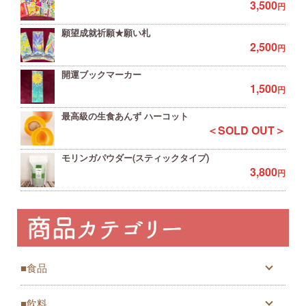
3,500
円
願望成就祈願★願い札
2,500
円
開運ブックマーカー
1,500
円
最高級の生食あんず ハーコット
＜SOLD OUT＞
モリンガパウダー(スティックタイプ)
3,800
円
■食品
■飲料