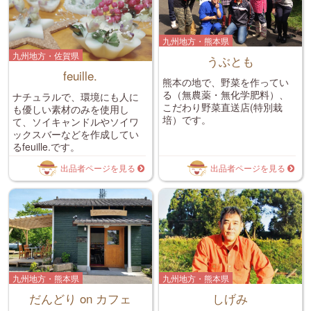
九州地方・熊本県
九州地方・佐賀県
うぶとも
feuille.
熊本の地で、野菜を作ってい
る（無農薬・無化学肥料）、
ナチュラルで、環境にも人に
こだわり野菜直送店(特別栽
も優しい素材のみを使用し
培）です。
て、ソイキャンドルやソイワ
ックスバーなどを作成してい
るfeuille.です。
出品者ページを見る
出品者ページを見る
九州地方・熊本県
九州地方・熊本県
だんどり on カフェ
しげみ