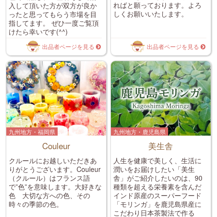
ればと願っております。よろ
入して頂いた方が双方が良か
しくお願いいたします。
ったと思ってもらう市場を目
指してます。 ぜひ一度ご覧頂
けたら幸いです(^^)
出品者ページを見る
出品者ページを見る
九州地方・福岡県
九州地方・鹿児島県
Couleur
美生舎
クルールにお越しいただきあ
人生を健康で美しく、生活に
りがとうございます。Couleur
潤いをお届けしたい「美生
（クルール）はフランス語
舎」がご紹介したいのは、90
で”色”を意味します。大好きな
種類を超える栄養素を含んだ
色 大切な方への色、その
インド原産のスーパーフード
時々の季節の色。
「モリンガ」を鹿児島県産に
こだわり日本茶製法で作る