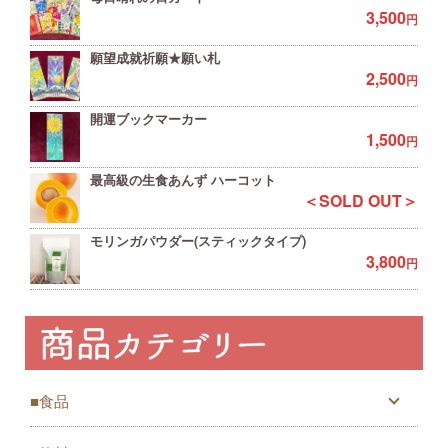
3,500
円
願望成就祈願★願い札
2,500
円
開運ブックマーカー
1,500
円
最高級の生食あんず ハーコット
＜SOLD OUT＞
モリンガパウダー(スティックタイプ)
3,800
円
■食品