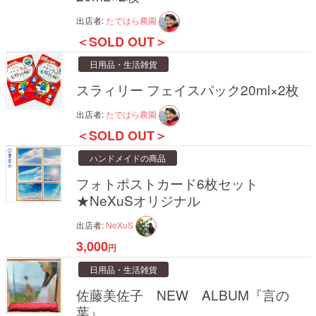
出店者:
たではら農園
＜SOLD OUT＞
日用品・生活雑貨
スラィリー フェイスパック20ml×2枚
出店者:
たではら農園
＜SOLD OUT＞
ハンドメイドの商品
フォトポストカード6枚セット
★NeXuSオリジナル
出店者:
NeXuS
3,000
円
日用品・生活雑貨
佐藤美佐子 NEW ALBUM『言の
葉』