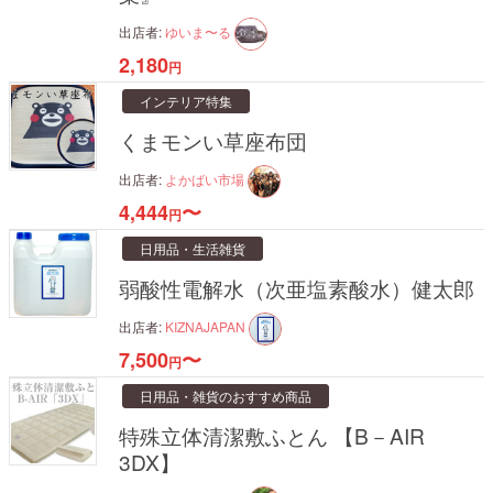
出店者:
ゆいま〜る
2,180
円
インテリア特集
くまモンい草座布団
出店者:
よかばい市場
4,444
〜
円
日用品・生活雑貨
弱酸性電解水（次亜塩素酸水）健太郎
出店者:
KIZNAJAPAN
7,500
〜
円
日用品・雑貨のおすすめ商品
特殊立体清潔敷ふとん 【B－AIR
3DX】