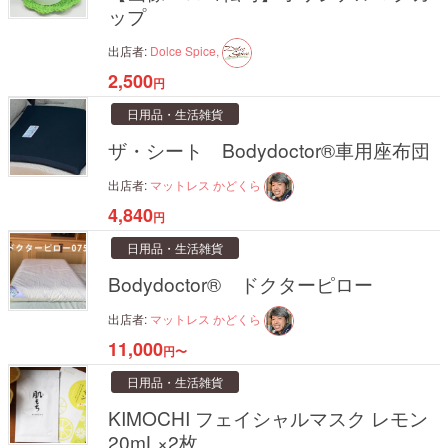
ップ
出店者:
Dolce Spice,
2,500
円
日用品・生活雑貨
ザ・シート Bodydoctor®車用座布団
出店者:
マットレス かどくら
4,840
円
日用品・生活雑貨
Bodydoctor® ドクターピロー
出店者:
マットレス かどくら
11,000
円〜
日用品・生活雑貨
KIMOCHI フェイシャルマスク レモン
20mL×2枚