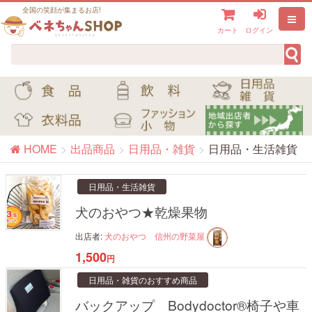
全国の笑顔が集まるお店!
カート
ログイン
HOME
出品商品
日用品・雑貨
日用品・生活雑貨
日用品・生活雑貨
犬のおやつ★乾燥果物
出店者:
犬のおやつ 信州の野菜屋
1,500
円
日用品・雑貨のおすすめ商品
バックアップ Bodydoctor®椅子や車