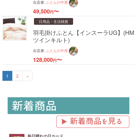
出店者:
ふとんの中尾
49,500
〜
円
日用品・生活雑貨
羽毛掛けふとん【インスーラUG】(HM
ツインキルト)
出店者:
ふとんの中尾
128,000
〜
円
1
2
»
毎日晴れの日カード