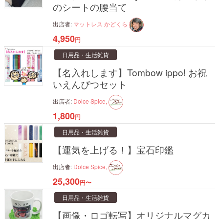
のシートの腰当て
出店者:
マットレス かどくら
4,950
円
日用品・生活雑貨
【名入れします】Tombow ippo! お祝
いえんぴつセット
出店者:
Dolce Spice,
1,800
円
日用品・生活雑貨
【運気を上げる！】宝石印鑑
出店者:
Dolce Spice,
25,300
円〜
日用品・生活雑貨
【画像・ロゴ転写】オリジナルマグカ