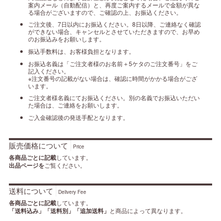
案内メール（自動配信）と、再度ご案内するメールで金額が異な
る場合がございますので、ご確認の上、お振込ください。
ご注文後、7日以内にお振込ください。8日以降、ご連絡なく確認
ができない場合、キャンセルとさせていただきますので、お早め
のお振込みをお願いします。
振込手数料は、お客様負担となります。
お振込名義は「ご注文者様のお名前＋5ケタのご注文番号」をご
記入ください。
※注文番号の記載がない場合は、確認に時間がかかる場合がござ
います。
ご注文者様名義にてお振込ください。別の名義でお振込いただい
た場合は、ご連絡をお願いします。
ご入金確認後の発送手配となります。
販売価格について
Price
各商品ごとに記載
しています。
出品ページを
ご覧ください。
送料について
Delivery Fee
各商品ごとに記載
しています。
「送料込み」「送料別」「追加送料」
と商品によって異なります。