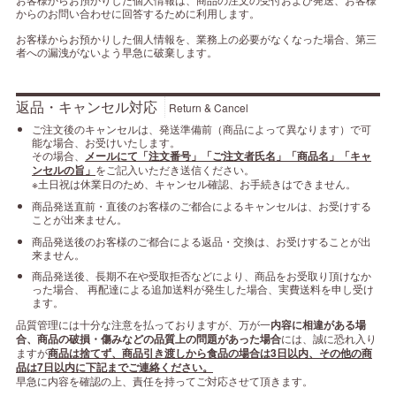
からのお問い合わせに回答するために利用します。
お客様からお預かりした個人情報を、業務上の必要がなくなった場合、第三
者への漏洩がないよう早急に破棄します。
返品・キャンセル対応
Return & Cancel
ご注文後のキャンセルは、発送準備前（商品によって異なります）で可
能な場合、お受けいたします。
その場合、
メールにて「注文番号」「ご注文者氏名」「商品名」「キャ
ンセルの旨」
をご記入いただき送信ください。
※土日祝は休業日のため、キャンセル確認、お手続きはできません。
商品発送直前・直後のお客様のご都合によるキャンセルは、お受けする
ことが出来ません。
商品発送後のお客様のご都合による返品・交換は、お受けすることが出
来ません。
商品発送後、長期不在や受取拒否などにより、商品をお受取り頂けなか
った場合、 再配達による追加送料が発生した場合、実費送料を申し受け
ます。
品質管理には十分な注意を払っておりますが、万が一
内容に相違がある場
合、商品の破損・傷みなどの品質上の問題があった場合
には、誠に恐れ入り
ますが
商品は捨てず、商品引き渡しから食品の場合は3日以内、その他の商
品は7日以内に下記までご連絡ください。
早急に内容を確認の上、責任を持ってご対応させて頂きます。