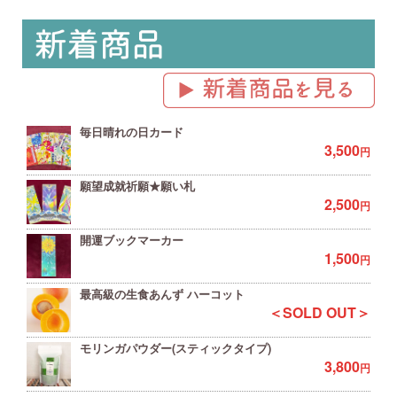
毎日晴れの日カード
3,500
円
願望成就祈願★願い札
2,500
円
開運ブックマーカー
1,500
円
最高級の生食あんず ハーコット
＜SOLD OUT＞
モリンガパウダー(スティックタイプ)
3,800
円