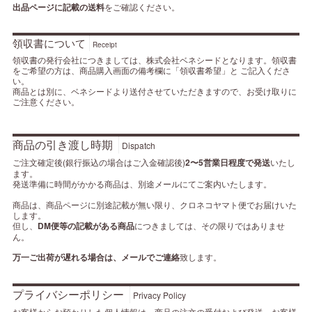
出品ページに記載の送料
をご確認ください。
領収書について
Receipt
領収書の発行会社につきましては、株式会社ベネシードとなります。領収書
をご希望の方は、商品購入画面の備考欄に「領収書希望」と ご記入くださ
い。
商品とは別に、ベネシードより送付させていただきますので、お受け取りに
ご注意ください。
商品の引き渡し時期
Dispatch
ご注文確定後(銀行振込の場合はご入金確認後)
2〜5営業日程度で発送
いたし
ます。
発送準備に時間がかかる商品は、別途メールにてご案内いたします。
商品は、商品ページに別途記載が無い限り、クロネコヤマト便でお届けいた
します。
但し、
DM便等の記載がある商品
につきましては、その限りではありませ
ん。
万一ご出荷が遅れる場合は、メールでご連絡
致します。
プライバシーポリシー
Privacy Policy
お客様からお預かりした個人情報は、商品の注文の受付および発送、お客様