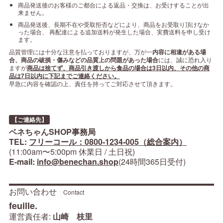
商品発送後のお客様のご都合による返品・交換は、お受けすることが出
来ません。
商品発送後、長期不在や受取拒否などにより、商品をお受取り頂けなか
った場合、 再配達による追加送料が発生した場合、実費送料を申し受け
ます。
品質管理には十分な注意を払っておりますが、万が一
内容に相違がある場
合、商品の破損・傷みなどの品質上の問題があった場合
には、誠に恐れ入り
ますが
商品は捨てず、商品引き渡しから食品の場合は3日以内、その他の商
品は7日以内に下記までご連絡ください。
早急に内容を確認の上、責任を持ってご対応させて頂きます。
【ご連絡先】
ベネちゃんSHOP事務局
TEL:
フリーコール：0800-1234-005（総合案内）
(11:00am〜5:00pm 休業日 / 土日祝)
E-mail:
info@benechan.shop
(24時間365日受付)
お問い合わせ
Contact
feuille.
運営責任者:
山崎 枝里