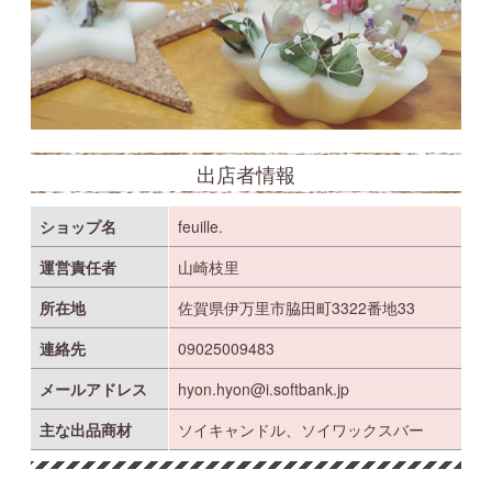
出店者情報
ショップ名
feuille.
運営責任者
山崎枝里
所在地
佐賀県伊万里市脇田町3322番地33
連絡先
09025009483
メールアドレス
hyon.hyon@i.softbank.jp
主な出品商材
ソイキャンドル、ソイワックスバー