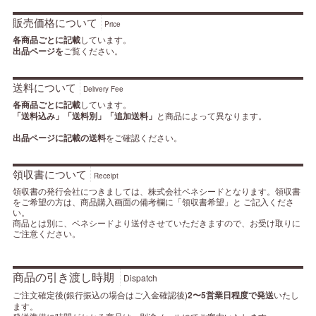
販売価格について
Price
各商品ごとに記載
しています。
出品ページを
ご覧ください。
送料について
Delivery Fee
各商品ごとに記載
しています。
「送料込み」「送料別」「追加送料」
と商品によって異なります。
出品ページに記載の送料
をご確認ください。
領収書について
Receipt
領収書の発行会社につきましては、株式会社ベネシードとなります。領収書
をご希望の方は、商品購入画面の備考欄に「領収書希望」と ご記入くださ
い。
商品とは別に、ベネシードより送付させていただきますので、お受け取りに
ご注意ください。
商品の引き渡し時期
Dispatch
ご注文確定後(銀行振込の場合はご入金確認後)
2〜5営業日程度で発送
いたし
ます。