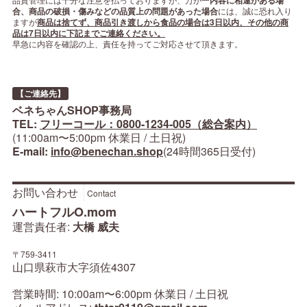
内容に相違がある場
合、商品の破損・傷みなどの品質上の問題があった場合
には、誠に恐れ入り
ますが
商品は捨てず、商品引き渡しから食品の場合は3日以内、その他の商
品は7日以内に下記までご連絡ください。
早急に内容を確認の上、責任を持ってご対応させて頂きます。
【ご連絡先】
ベネちゃんSHOP事務局
TEL:
フリーコール：0800-1234-005（総合案内）
(11:00am〜5:00pm 休業日 / 土日祝)
E-mail:
info@benechan.shop
(24時間365日受付)
お問い合わせ
Contact
ハートフルO.mom
運営責任者:
大橋 威夫
〒759-3411
山口県萩市大字須佐4307
営業時間: 10:00am〜6:00pm 休業日 / 土日祝