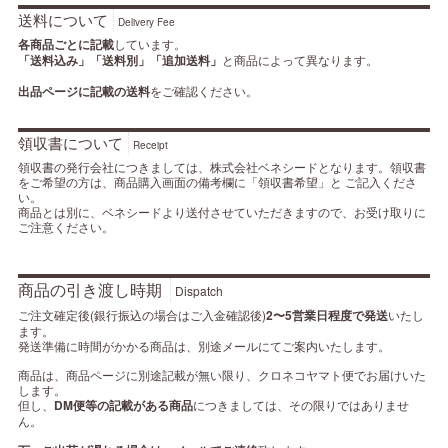
送料について
Delivery Fee
各商品ごとに記載
しています。
「送料込み」「送料別」「追加送料」
と商品によって異なります。
出品ページに記載の送料
をご確認ください。
領収書について
Receipt
領収書の発行会社につきましては、株式会社ベネシードとなります。領収書
をご希望の方は、商品購入画面の備考欄に「領収書希望」と ご記入くださ
い。
商品とは別に、ベネシードより送付させていただきますので、お受け取りに
ご注意ください。
商品の引き渡し時期
Dispatch
ご注文確定後(銀行振込の場合はご入金確認後)
2〜5営業日程度で発送
いたし
ます。
発送準備に時間がかかる商品は、別途メールにてご案内いたします。
商品は、商品ページに別途記載が無い限り、クロネコヤマト便でお届けいた
します。
但し、
DM便等の記載がある商品
につきましては、その限りではありませ
ん。