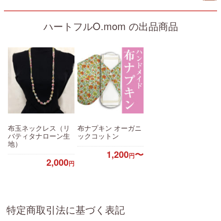
ハートフルO.mom の出品商品
布玉ネックレス（リ
布ナプキン オーガニ
バティタナローン生
ックコットン
地）
1,200
〜
円
2,000
円
特定商取引法に基づく表記