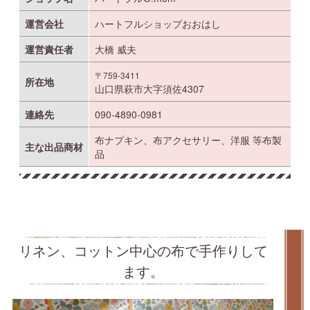
運営会社
ハートフルショップおおはし
運営責任者
大橋 威夫
〒759-3411
所在地
山口県萩市大字須佐4307
連絡先
090-4890-0981
布ナプキン、布アクセサリー、洋服 等布製
主な出品商材
品
リネン、コットン中心の布で手作りして
ます。