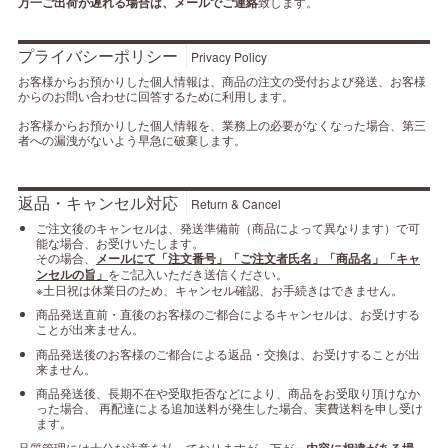
万一ご出荷が遅れる場合は、メールでご連絡
致します。
プライバシーポリシー
Privacy Policy
お客様からお預かりした個人情報は、商品の注文の受付および発送、お客様
からのお問い合わせに回答するために利用します。
お客様からお預かりした個人情報を、業務上の必要がなくなった場合、第三
者への漏洩がないよう早急に破棄します。
返品・キャンセル対応
Return & Cancel
ご注文後のキャンセルは、発送準備前（商品によって異なります）で可
能な場合、お受けいたします。
その場合、
メールにて「注文番号」「ご注文者氏名」「商品名」「キャ
ンセルの旨」
をご記入いただき送信ください。
※土日祝は休業日のため、キャンセル確認、お手続きはできません。
商品発送直前・直後のお客様のご都合によるキャンセルは、お受けする
ことが出来ません。
商品発送後のお客様のご都合による返品・交換は、お受けすることが出
来ません。
商品発送後、長期不在や受取拒否などにより、商品をお受取り頂けなか
った場合、 再配達による追加送料が発生した場合、実費送料を申し受け
ます。
品質管理には十分な注意を払っておりますが、万が一