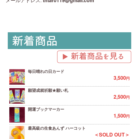
メールアドレス:
thtar0119@gmail.com
毎日晴れの日カード
3,500
円
願望成就祈願★願い札
2,500
円
開運ブックマーカー
1,500
円
最高級の生食あんず ハーコット
＜SOLD OUT＞