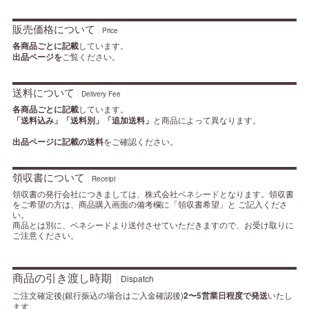
販売価格について
Price
各商品ごとに記載
しています。
出品ページを
ご覧ください。
送料について
Delivery Fee
各商品ごとに記載
しています。
「送料込み」「送料別」「追加送料」
と商品によって異なります。
出品ページに記載の送料
をご確認ください。
領収書について
Receipt
領収書の発行会社につきましては、株式会社ベネシードとなります。領収書
をご希望の方は、商品購入画面の備考欄に「領収書希望」と ご記入くださ
い。
商品とは別に、ベネシードより送付させていただきますので、お受け取りに
ご注意ください。
商品の引き渡し時期
Dispatch
ご注文確定後(銀行振込の場合はご入金確認後)
2〜5営業日程度で発送
いたし
ます。