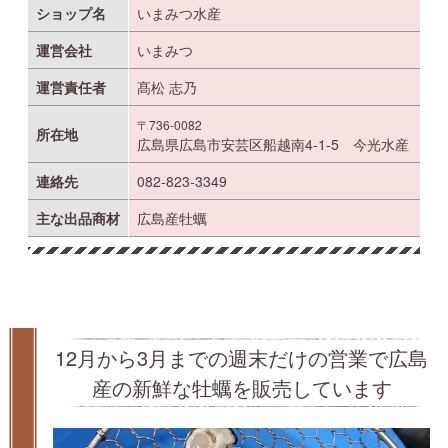
ショップ名
いまみつ水産
運営会社
いまみつ
運営責任者
髙松 志乃
〒736-0082
所在地
広島県広島市安芸区船越南4-1-5 今光水産
連絡先
082-823-3349
主な出品商材
広島産牡蠣
12月から3月までの週末だけの営業で広島
産の新鮮な牡蠣を販売しています