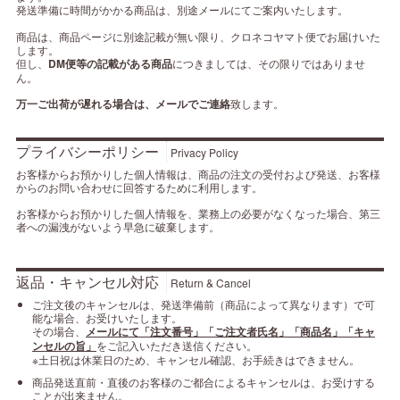
発送準備に時間がかかる商品は、別途メールにてご案内いたします。
商品は、商品ページに別途記載が無い限り、クロネコヤマト便でお届けいた
します。
但し、
DM便等の記載がある商品
につきましては、その限りではありませ
ん。
万一ご出荷が遅れる場合は、メールでご連絡
致します。
プライバシーポリシー
Privacy Policy
お客様からお預かりした個人情報は、商品の注文の受付および発送、お客様
からのお問い合わせに回答するために利用します。
お客様からお預かりした個人情報を、業務上の必要がなくなった場合、第三
者への漏洩がないよう早急に破棄します。
返品・キャンセル対応
Return & Cancel
ご注文後のキャンセルは、発送準備前（商品によって異なります）で可
能な場合、お受けいたします。
その場合、
メールにて「注文番号」「ご注文者氏名」「商品名」「キャ
ンセルの旨」
をご記入いただき送信ください。
※土日祝は休業日のため、キャンセル確認、お手続きはできません。
商品発送直前・直後のお客様のご都合によるキャンセルは、お受けする
ことが出来ません。