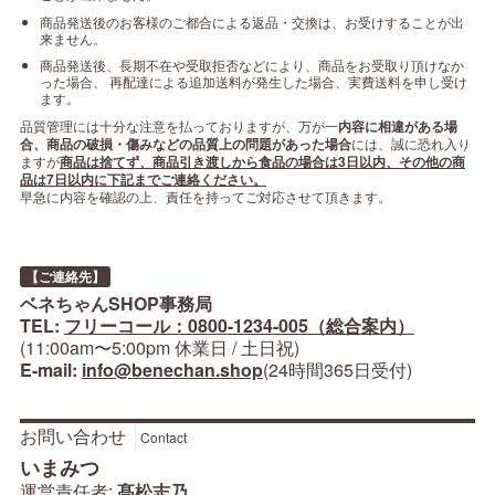
商品発送後のお客様のご都合による返品・交換は、お受けすることが出
来ません。
商品発送後、長期不在や受取拒否などにより、商品をお受取り頂けなか
った場合、 再配達による追加送料が発生した場合、実費送料を申し受け
ます。
品質管理には十分な注意を払っておりますが、万が一
内容に相違がある場
合、商品の破損・傷みなどの品質上の問題があった場合
には、誠に恐れ入り
ますが
商品は捨てず、商品引き渡しから食品の場合は3日以内、その他の商
品は7日以内に下記までご連絡ください。
早急に内容を確認の上、責任を持ってご対応させて頂きます。
【ご連絡先】
ベネちゃんSHOP事務局
TEL:
フリーコール：0800-1234-005（総合案内）
(11:00am〜5:00pm 休業日 / 土日祝)
E-mail:
info@benechan.shop
(24時間365日受付)
お問い合わせ
Contact
いまみつ
運営責任者:
髙松志乃