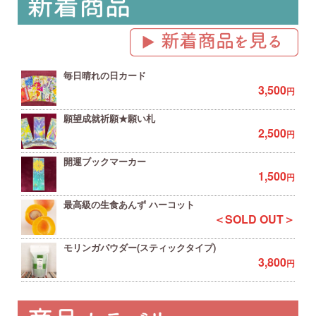
毎日晴れの日カード
3,500
円
願望成就祈願★願い札
2,500
円
開運ブックマーカー
1,500
円
最高級の生食あんず ハーコット
＜SOLD OUT＞
モリンガパウダー(スティックタイプ)
3,800
円