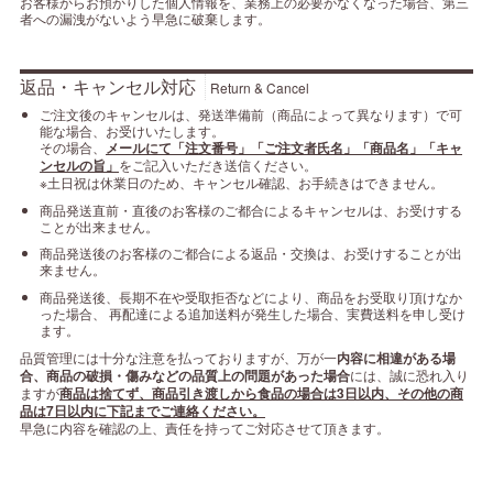
お客様からお預かりした個人情報を、業務上の必要がなくなった場合、第三
者への漏洩がないよう早急に破棄します。
返品・キャンセル対応
Return & Cancel
ご注文後のキャンセルは、発送準備前（商品によって異なります）で可
能な場合、お受けいたします。
その場合、
メールにて「注文番号」「ご注文者氏名」「商品名」「キャ
ンセルの旨」
をご記入いただき送信ください。
※土日祝は休業日のため、キャンセル確認、お手続きはできません。
商品発送直前・直後のお客様のご都合によるキャンセルは、お受けする
ことが出来ません。
商品発送後のお客様のご都合による返品・交換は、お受けすることが出
来ません。
商品発送後、長期不在や受取拒否などにより、商品をお受取り頂けなか
った場合、 再配達による追加送料が発生した場合、実費送料を申し受け
ます。
品質管理には十分な注意を払っておりますが、万が一
内容に相違がある場
合、商品の破損・傷みなどの品質上の問題があった場合
には、誠に恐れ入り
ますが
商品は捨てず、商品引き渡しから食品の場合は3日以内、その他の商
品は7日以内に下記までご連絡ください。
早急に内容を確認の上、責任を持ってご対応させて頂きます。