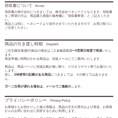
領収書について
Receipt
領収書の発行会社につきましては、株式会社ベネシードとなります。領収書
をご希望の方は、商品購入画面の備考欄に「領収書希望」と ご記入くださ
い。
商品とは別に、ベネシードより送付させていただきますので、お受け取りに
ご注意ください。
商品の引き渡し時期
Dispatch
ご注文確定後(銀行振込の場合はご入金確認後)
2〜5営業日程度で発送
いたし
ます。
発送準備に時間がかかる商品は、別途メールにてご案内いたします。
商品は、商品ページに別途記載が無い限り、クロネコヤマト便でお届けいた
します。
但し、
DM便等の記載がある商品
につきましては、その限りではありませ
ん。
万一ご出荷が遅れる場合は、メールでご連絡
致します。
プライバシーポリシー
Privacy Policy
お客様からお預かりした個人情報は、商品の注文の受付および発送、お客様
からのお問い合わせに回答するために利用します。