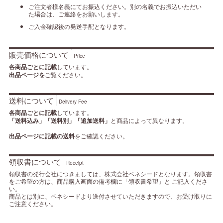
ご注文者様名義にてお振込ください。別の名義でお振込いただい
た場合は、ご連絡をお願いします。
ご入金確認後の発送手配となります。
販売価格について
Price
各商品ごとに記載
しています。
出品ページを
ご覧ください。
送料について
Delivery Fee
各商品ごとに記載
しています。
「送料込み」「送料別」「追加送料」
と商品によって異なります。
出品ページに記載の送料
をご確認ください。
領収書について
Receipt
領収書の発行会社につきましては、株式会社ベネシードとなります。領収書
をご希望の方は、商品購入画面の備考欄に「領収書希望」と ご記入くださ
い。
商品とは別に、ベネシードより送付させていただきますので、お受け取りに
ご注意ください。