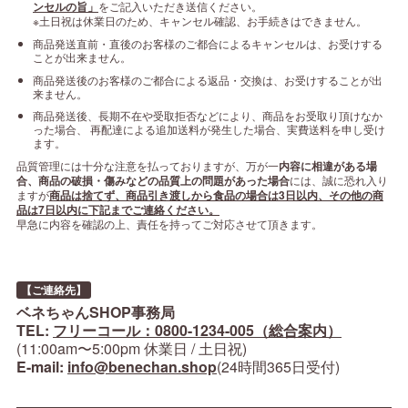
ンセルの旨」
をご記入いただき送信ください。
※土日祝は休業日のため、キャンセル確認、お手続きはできません。
商品発送直前・直後のお客様のご都合によるキャンセルは、お受けする
ことが出来ません。
商品発送後のお客様のご都合による返品・交換は、お受けすることが出
来ません。
商品発送後、長期不在や受取拒否などにより、商品をお受取り頂けなか
った場合、 再配達による追加送料が発生した場合、実費送料を申し受け
ます。
品質管理には十分な注意を払っておりますが、万が一
内容に相違がある場
合、商品の破損・傷みなどの品質上の問題があった場合
には、誠に恐れ入り
ますが
商品は捨てず、商品引き渡しから食品の場合は3日以内、その他の商
品は7日以内に下記までご連絡ください。
早急に内容を確認の上、責任を持ってご対応させて頂きます。
【ご連絡先】
ベネちゃんSHOP事務局
TEL:
フリーコール：0800-1234-005（総合案内）
(11:00am〜5:00pm 休業日 / 土日祝)
E-mail:
info@benechan.shop
(24時間365日受付)