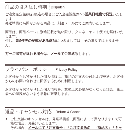
商品の引き渡し時期
Dispatch
ご注文確定後(銀行振込の場合はご入金確認後)
2〜5営業日程度で発送
いたし
ます。
発送準備に時間がかかる商品は、別途メールにてご案内いたします。
商品は、商品ページに別途記載が無い限り、クロネコヤマト便でお届けいた
します。
但し、
DM便等の記載がある商品
につきましては、その限りではありませ
ん。
万一ご出荷が遅れる場合は、メールでご連絡
致します。
プライバシーポリシー
Privacy Policy
お客様からお預かりした個人情報は、商品の注文の受付および発送、お客様
からのお問い合わせに回答するために利用します。
お客様からお預かりした個人情報を、業務上の必要がなくなった場合、第三
者への漏洩がないよう早急に破棄します。
返品・キャンセル対応
Return & Cancel
ご注文後のキャンセルは、発送準備前（商品によって異なります）で可
能な場合、お受けいたします。
その場合、
メールにて「注文番号」「ご注文者氏名」「商品名」「キャ