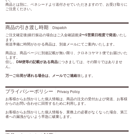
商品とは別に、ベネシードより送付させていただきますので、お受け取りに
ご注意ください。
商品の引き渡し時期
Dispatch
ご注文確定後(銀行振込の場合はご入金確認後)
2〜5営業日程度で発送
いたし
ます。
発送準備に時間がかかる商品は、別途メールにてご案内いたします。
商品は、商品ページに別途記載が無い限り、クロネコヤマト便でお届けいた
します。
但し、
DM便等の記載がある商品
につきましては、その限りではありませ
ん。
万一ご出荷が遅れる場合は、メールでご連絡
致します。
プライバシーポリシー
Privacy Policy
お客様からお預かりした個人情報は、商品の注文の受付および発送、お客様
からのお問い合わせに回答するために利用します。
お客様からお預かりした個人情報を、業務上の必要がなくなった場合、第三
者への漏洩がないよう早急に破棄します。