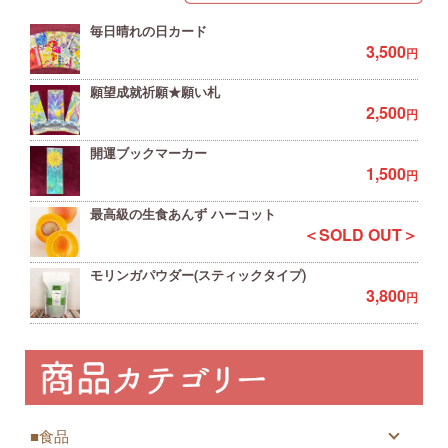
毎日晴れの日カード
3,500
円
願望成就祈願★願い札
2,500
円
開運ブックマーカー
1,500
円
最高級の生食あんず ハーコット
＜SOLD OUT＞
モリンガパウダー(スティックタイプ)
3,800
円
■食品