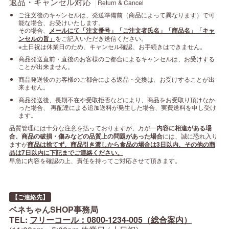
返品・キャンセル対応
Return & Cancel
ご注文後のキャンセルは、発送準備前（商品によって異なります）で可
能な場合、お受けいたします。
その場合、
メールにて「注文番号」「ご注文者氏名」「商品名」「キャ
ンセルの旨」
をご記入いただき送信ください。
※土日祝は休業日のため、キャンセル確認、お手続きはできません。
商品発送直前・直後のお客様のご都合によるキャンセルは、お受けする
ことが出来ません。
商品発送後のお客様のご都合による返品・交換は、お受けすることが出
来ません。
商品発送後、長期不在や受取拒否などにより、商品をお受取り頂けなか
った場合、 再配達による追加送料が発生した場合、実費送料を申し受け
ます。
品質管理には十分な注意を払っておりますが、万が一
内容に相違がある場
合、商品の破損・傷みなどの品質上の問題があった場合
には、誠に恐れ入り
ますが
商品は捨てず、商品引き渡しから食品の場合は3日以内、その他の商
品は7日以内に下記までご連絡ください。
早急に内容を確認の上、責任を持ってご対応させて頂きます。
【ご連絡先】
ベネちゃんSHOP事務局
TEL:
フリーコール：0800-1234-005（総合案内）