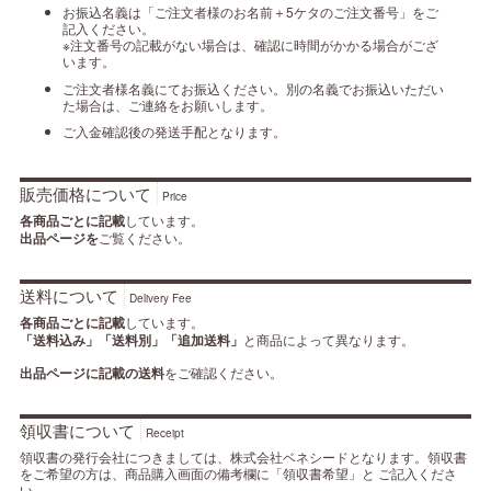
お振込名義は「ご注文者様のお名前＋5ケタのご注文番号」をご
記入ください。
※注文番号の記載がない場合は、確認に時間がかかる場合がござ
います。
ご注文者様名義にてお振込ください。別の名義でお振込いただい
た場合は、ご連絡をお願いします。
ご入金確認後の発送手配となります。
販売価格について
Price
各商品ごとに記載
しています。
出品ページを
ご覧ください。
送料について
Delivery Fee
各商品ごとに記載
しています。
「送料込み」「送料別」「追加送料」
と商品によって異なります。
出品ページに記載の送料
をご確認ください。
領収書について
Receipt
領収書の発行会社につきましては、株式会社ベネシードとなります。領収書
をご希望の方は、商品購入画面の備考欄に「領収書希望」と ご記入くださ
い。