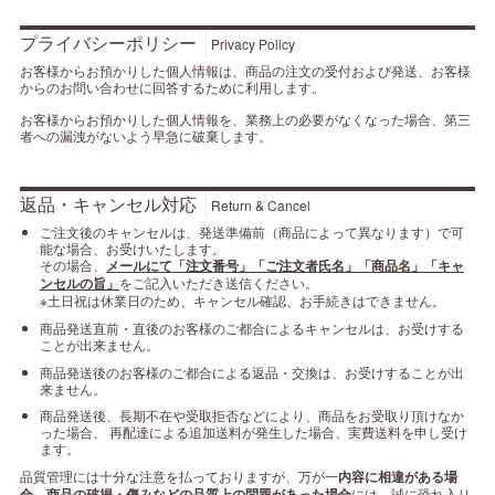
プライバシーポリシー
Privacy Policy
お客様からお預かりした個人情報は、商品の注文の受付および発送、お客様
からのお問い合わせに回答するために利用します。
お客様からお預かりした個人情報を、業務上の必要がなくなった場合、第三
者への漏洩がないよう早急に破棄します。
返品・キャンセル対応
Return & Cancel
ご注文後のキャンセルは、発送準備前（商品によって異なります）で可
能な場合、お受けいたします。
その場合、
メールにて「注文番号」「ご注文者氏名」「商品名」「キャ
ンセルの旨」
をご記入いただき送信ください。
※土日祝は休業日のため、キャンセル確認、お手続きはできません。
商品発送直前・直後のお客様のご都合によるキャンセルは、お受けする
ことが出来ません。
商品発送後のお客様のご都合による返品・交換は、お受けすることが出
来ません。
商品発送後、長期不在や受取拒否などにより、商品をお受取り頂けなか
った場合、 再配達による追加送料が発生した場合、実費送料を申し受け
ます。
品質管理には十分な注意を払っておりますが、万が一
内容に相違がある場
合、商品の破損・傷みなどの品質上の問題があった場合
には、誠に恐れ入り