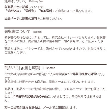
送料について
Delivery Fee
各商品ごとに記載
しています。
「送料込み」「送料別」「追加送料」
と商品によって異なります。
出品ページに記載の送料
をご確認ください。
領収書について
Receipt
領収書の発行会社につきましては、株式会社ベネシードとなります。領収書
をご希望の方は、商品購入画面の備考欄に「領収書希望」と ご記入くださ
い。
商品とは別に、ベネシードより送付させていただきますので、お受け取りに
ご注意ください。
商品の引き渡し時期
Dispatch
ご注文確定後(銀行振込の場合はご入金確認後)
2〜5営業日程度で発送
いたし
ます。
発送準備に時間がかかる商品は、別途メールにてご案内いたします。
商品は、商品ページに別途記載が無い限り、クロネコヤマト便でお届けいた
します。
但し、
DM便等の記載がある商品
につきましては、その限りではありませ
ん。
万一ご出荷が遅れる場合は、メールでご連絡
致します。