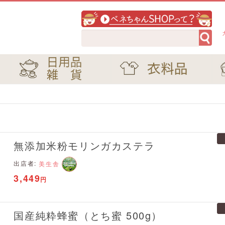
無添加米粉モリンガカステラ
出店者:
美生舎
3,449
円
国産純粋蜂蜜（とち蜜 500g）