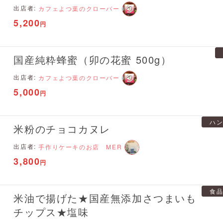
出店者:
カフェよつ葉のクローバー
5,200
円
国産純粋蜂蜜（卯の花蜜 500g）
出店者:
カフェよつ葉のクローバー
5,000
円
ハ
米粉のチョコカヌレ
出店者:
手作りケーキのお店 MER
3,800
円
食
米油で揚げた★国産無添加さつまいも
チップス★塩味