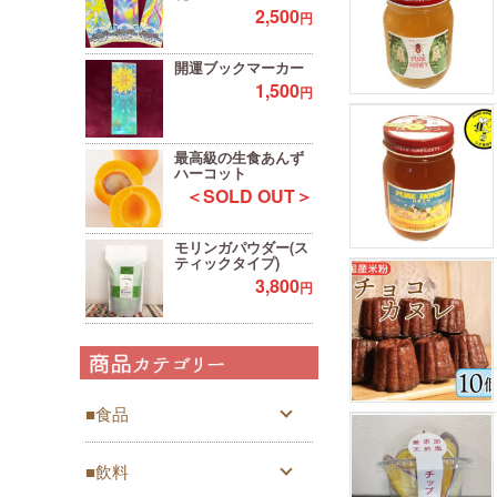
2,500
円
開運ブックマーカー
1,500
円
最高級の生食あんず
ハーコット
＜SOLD OUT＞
モリンガパウダー(ス
ティックタイプ)
3,800
円
■食品
■飲料