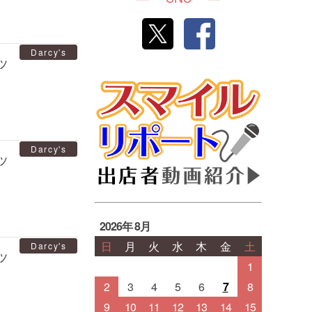
Darcy's
ッ
Darcy's
ッ
2026年 8月
日
月
火
水
木
金
土
Darcy's
ッ
1
2
3
4
5
6
7
8
9
10
11
12
13
14
15