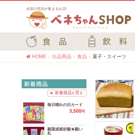
全国の笑顔が集まるお店!
HOME
出品商品
食品
菓子・スイーツ
毎日晴れの日カード
3,500
円
願望成就祈願★願い
札