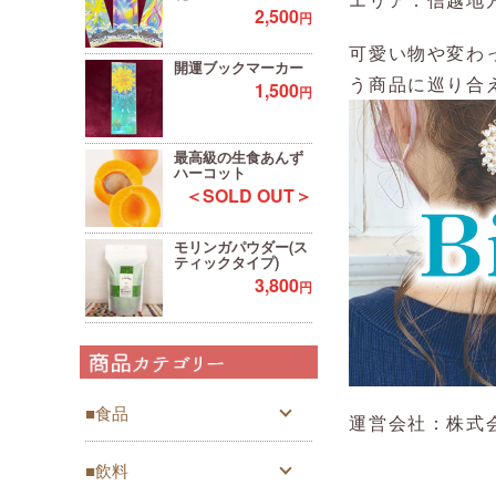
2,500
円
可愛い物や変わ
開運ブックマーカー
う商品に巡り合
1,500
円
最高級の生食あんず
ハーコット
＜SOLD OUT＞
モリンガパウダー(ス
ティックタイプ)
3,800
円
■食品
運営会社：株式
■飲料