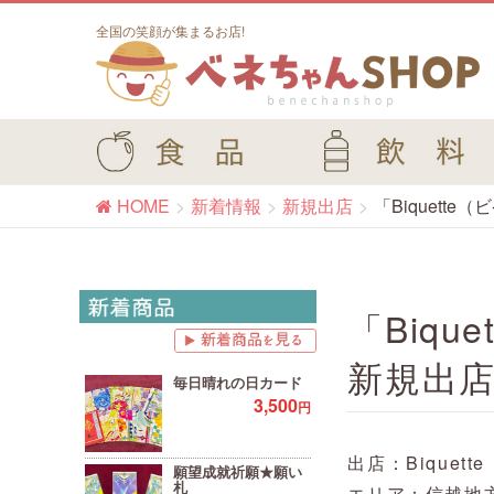
全国の笑顔が集まるお店!
HOME
新着情報
新規出店
「Biquet
「Biq
新規出
毎日晴れの日カード
3,500
円
出店：Biquet
願望成就祈願★願い
札
エリア：信越地