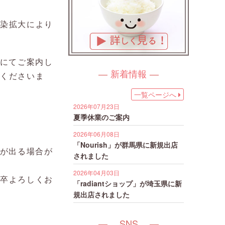
感染拡大により
ジにてご案内し
新着情報
認くださいま
一覧ページへ
2026年07月23日
夏季休業のご案内
2026年06月08日
「Nourish」が群馬県に新規出店
響が出る場合が
されました
2026年04月03日
何卒よろしくお
「radiantショップ」が埼玉県に新
規出店されました
SNS