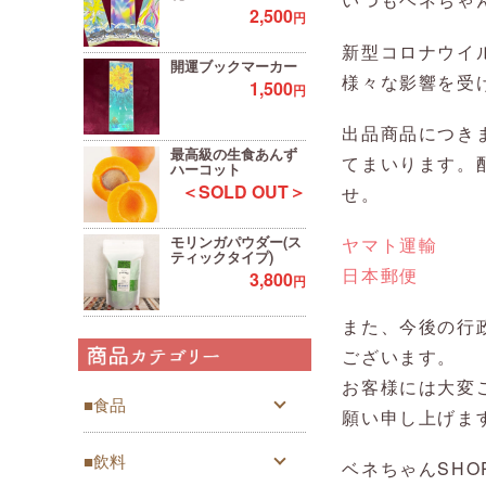
2,500
円
新型コロナウイ
開運ブックマーカー
様々な影響を受
1,500
円
出品商品につき
最高級の生食あんず
てまいります。
ハーコット
＜SOLD OUT＞
せ。
モリンガパウダー(ス
ヤマト運輸
ティックタイプ)
日本郵便
3,800
円
また、今後の行
ございます。
お客様には大変
■食品
願い申し上げま
■飲料
ベネちゃんSHO