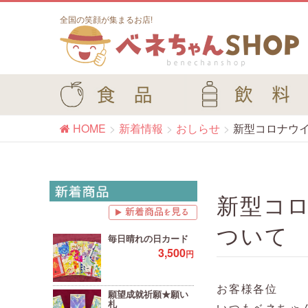
全国の笑顔が集まるお店!
HOME
新着情報
おしらせ
新型コロナウ
新型コ
ついて
毎日晴れの日カード
3,500
円
お客様各位
願望成就祈願★願い
札
いつもベネちゃ