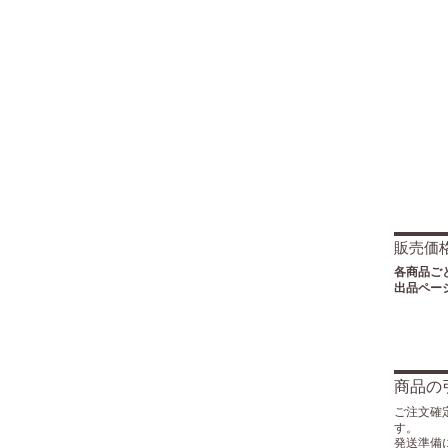
販売価
各商品ご
出品ペー
商品の
ご注文確
す。
発送準備