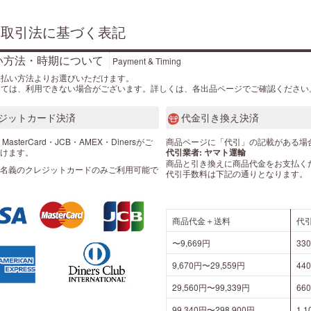
商取引法に基づく表記
い方法・時期について
Payment & Timing
支払い方法よりお選びいただけます。
っては、利用できない場合がございます。詳しくは、各出品ページでご確認ください
ジットカード決済
代金引き換え決済
・MasterCard・JCB・AMEX・Dinersがご
商品ページに「代引」の記載がある場
けます。
代引業者: ヤマト運輸
商品と引き換えに商品代金をお支払く
名義のクレジットカードのみご利用可能で
代引手数料は下記の通りとなります。
商品代金＋送料
代
〜9,669円
33
9,670円〜29,559円
44
29,560円〜99,339円
66
99,340円〜298,900円
1,