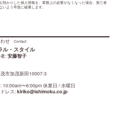
お預かりした個人情報を、業務上の必要がなくなった場合、第三者
ないよう早急に破棄します。
合わせ
Contact
ラル・スタイル
者:
安藤智子
1
茂市加茂新田10007-3
10:00am〜6:00pm 休業日 / 水曜日
ドレス:
kiriko@ishimoku.co.jp