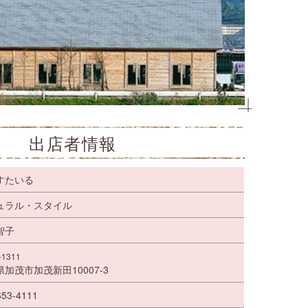
出店者情報
すたいる
ュラル・スタイル
智子
-1311
加茂市加茂新田10007-3
653-4111