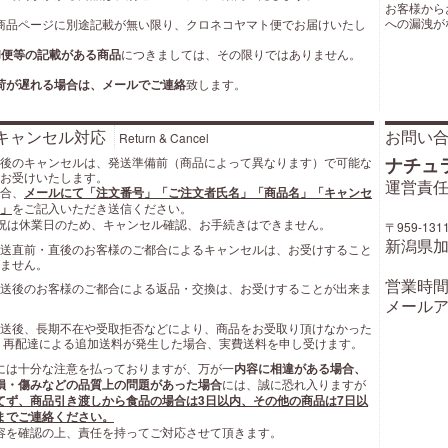
お客様から
への漏洩が
商品ページに別途記載が無い限り、クロネコヤマト便でお届けいたし
M便等の記載がある商品
につきましては、その限りではありません。
荷が遅れる場合は、メールでご連絡
致します。
キャンセル対応
お問い
Return & Cancel
ナチュ
後のキャンセルは、発送準備前（商品によって異なります）で可能な
お受けいたします。
運営責任
合、
メールにて「注文番号」「ご注文者氏名」「商品名」「キャンセ
」
をご記入いただき送信ください。
祝は休業日のため、キャンセル確認、お手続きはできません。
〒959-131
新潟県加
送直前・直後のお客様のご都合によるキャンセルは、お受けすること
ません。
営業時間: 
送後のお客様のご都合による返品・交換は、お受けすることが出来ま
メールア
送後、長期不在や受取拒否などにより、商品をお受取り頂けなかった
 再配達による追加送料が発生した場合、実費送料を申し受けます。
には十分な注意を払っておりますが、万が一
内容に相違がある場合、
損・傷みなどの品質上の問題があった場合
には、誠に恐れ入りますが
てず、商品引き渡しから食品の場合は3日以内、その他の商品は7日以
までご連絡ください。
容を確認の上、責任を持ってご対応させて頂きます。