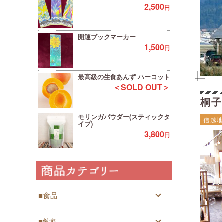
2,500
円
開運ブックマーカー
1,500
円
最高級の生食あんず ハーコット
＜SOLD OUT＞
桐子
モリンガパウダー(スティックタ
信越
イプ)
3,800
円
■食品
■飲料