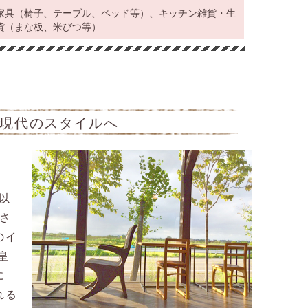
家具（椅子、テーブル、ベッド等）、キッチン雑貨・生
貨（まな板、米びつ等）
現代のスタイルへ
以
化さ
のイ
皇
に
れる