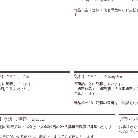
商品代金＋送料＋代引手数料がお支払
す。
格について
送料について
Price
Delivery Fee
とに記載
しています。
各商品ごとに記載
しています。
ジを
ご覧ください。
「送料込み」「送料別」「追加送料」
て異なります。
出品ページに記載の送料
をご確認くだ
引き渡し時期
プライ
Dispatch
定後(銀行振込の場合はご入金確認後)
2〜5営業日程度で発送
いたしま
お客様から
らのお問い
に時間がかかる商品は、別途メールにてご案内いたします。