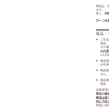
商品は、
ます。
但し、
D
万一ご出
返品・
ご注文
場合、
その場
ルの旨
※土日
商品発
が出来
商品発
せん。
商品発
場合、
品質管理
商品の破
商品は捨
内に下記
早急に内