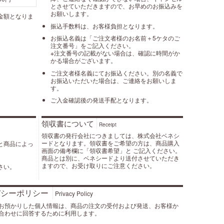
とさせていただきますので、お早めのお振込みを
お願いします。
金額となりま
振込手数料は、お客様負担となります。
お振込名義は「ご注文者様のお名前＋5ケタのご
注文番号」をご記入ください。
※注文番号の記載がない場合は、確認に時間がか
かる場合がございます。
ご注文者様名義にてお振込ください。別の名義で
お振込いただいた場合は、ご連絡をお願いしま
す。
ご入金確認後の発送手配となります。
領収書について
Receipt
領収書の発行会社につきましては、株式会社ベネシ
ードとなります。領収書をご希望の方は、商品購入
と商品によっ
画面の備考欄に「領収書希望」と ご記入ください。
商品とは別に、ベネシードより送付させていただき
ますので、お受け取りにご注意ください。
さい。
バシーポリシー
Privacy Policy
お預かりした個人情報は、商品の注文の受付および発送、お客様か
合わせに回答するために利用します。