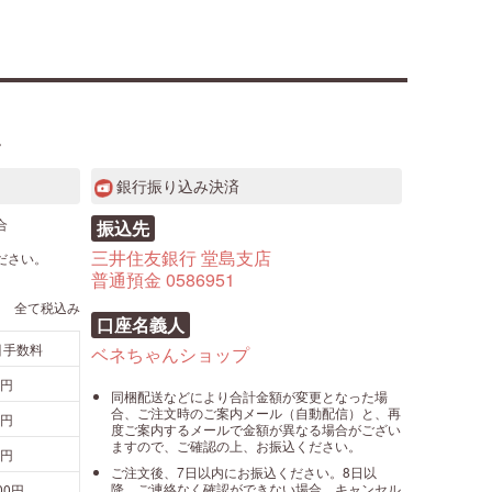
。
銀行振り込み決済
合
振込先
三井住友銀行 堂島支店
ださい。
普通預金 0586951
全て税込み
口座名義人
引手数料
ベネちゃんショップ
0円
同梱配送などにより合計金額が変更となった場
合、ご注文時のご案内メール（自動配信）と、再
0円
度ご案内するメールで金額が異なる場合がござい
ますので、ご確認の上、お振込ください。
0円
ご注文後、7日以内にお振込ください。8日以
降、ご連絡なく確認ができない場合、キャンセル
100円