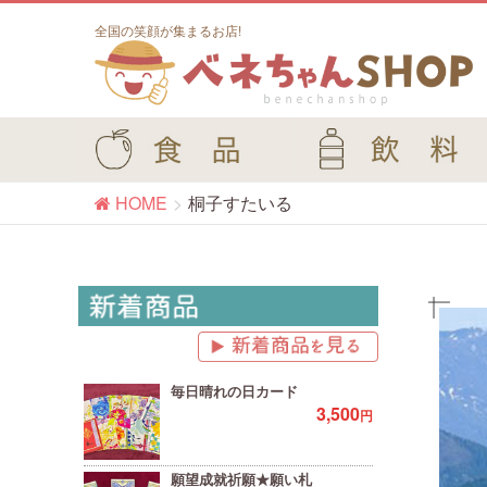
全国の笑顔が集まるお店!
HOME
桐子すたいる
毎日晴れの日カード
3,500
円
願望成就祈願★願い札