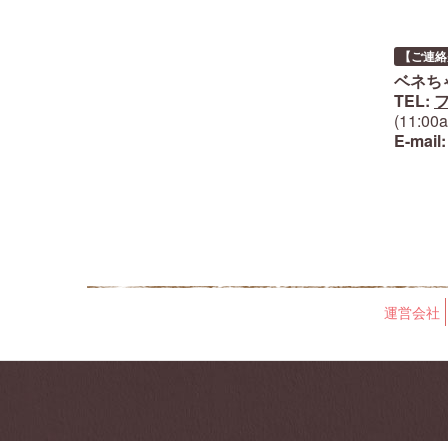
【ご連絡
ベネち
TEL:
フ
(11:0
E-mail
運営会社