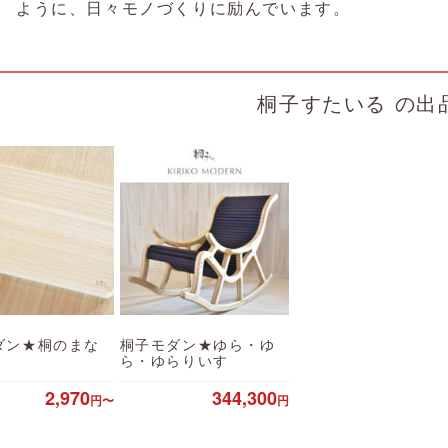
ように、日々モノづくりに励んでいます。
桐子すたいる の出
ダン★桐のまな
桐子モダン★ゆら・ゆ
ら・ゆらりいす
2,970
344,300
円〜
円