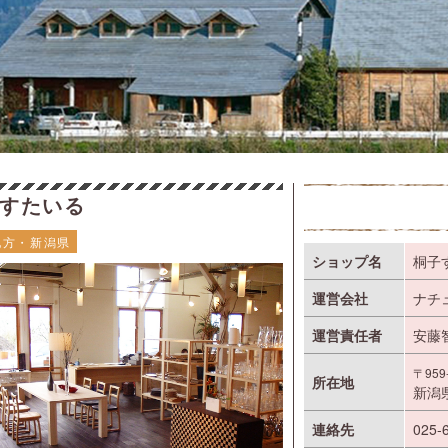
すたいる
地方・新潟県
ショップ名
桐子
運営会社
ナチ
運営責任者
安藤
〒959
所在地
新潟県
連絡先
025-