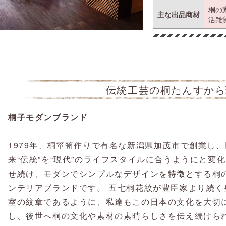
桐の
主な出品商材
活雑
伝統工芸の桐たんすから
桐子モダンブランド
1979年、桐箪笥作りで有名な新潟県加茂市で創業し、
来“伝統”を“現代”のライフスタイルに合うようにと変
せ続け、モダンでシンプルなデザインを特徴とする桐
ンテリアブランドです。 五七桐花紋が豊臣家より続く
室の紋章であるように、私達もこの日本の文化を大切
し、後世へ桐の文化や素材の素晴らしさを伝え続けら