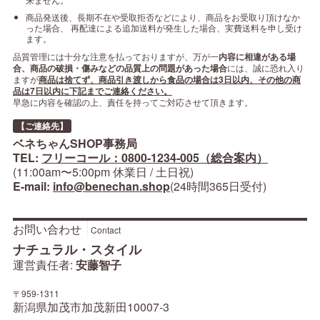
商品発送後、長期不在や受取拒否などにより、商品をお受取り頂けなか
った場合、 再配達による追加送料が発生した場合、実費送料を申し受け
ます。
品質管理には十分な注意を払っておりますが、万が一
内容に相違がある場
合、商品の破損・傷みなどの品質上の問題があった場合
には、誠に恐れ入り
ますが
商品は捨てず、商品引き渡しから食品の場合は3日以内、その他の商
品は7日以内に下記までご連絡ください。
早急に内容を確認の上、責任を持ってご対応させて頂きます。
【ご連絡先】
ベネちゃんSHOP事務局
TEL:
フリーコール：0800-1234-005（総合案内）
(11:00am〜5:00pm 休業日 / 土日祝)
E-mail:
info@benechan.shop
(24時間365日受付)
お問い合わせ
Contact
ナチュラル・スタイル
運営責任者:
安藤智子
〒959-1311
新潟県加茂市加茂新田10007-3