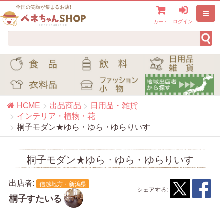
全国の笑顔が集まるお店!
カート
ログイン
HOME
出品商品
日用品・雑貨
インテリア・植物・花
桐子モダン★ゆら・ゆら・ゆらりいす
桐子モダン★ゆら・ゆら・ゆらりいす
出店者:
信越地方・新潟県
シェアする:
桐子すたいる