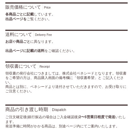
販売価格について
Price
各商品ごとに記載
しています。
出品ページを
ご覧ください。
送料について
Delivery Fee
お店
や
商品ごと
に異なります。
出品ページに記載の送料
をご確認ください。
領収書について
Receipt
領収書の発行会社につきましては、株式会社ベネシードとなります。領収書
をご希望の方は、商品購入画面の備考欄に「領収書希望」と ご記入くださ
い。
商品とは別に、ベネシードより送付させていただきますので、お受け取りに
ご注意ください。
商品の引き渡し時期
Dispatch
ご注文確定後(銀行振込の場合はご入金確認後)
2〜5営業日程度で発送
いたし
ます。
発送準備に時間がかかる商品は、別途ページ内にてご案内いたします。