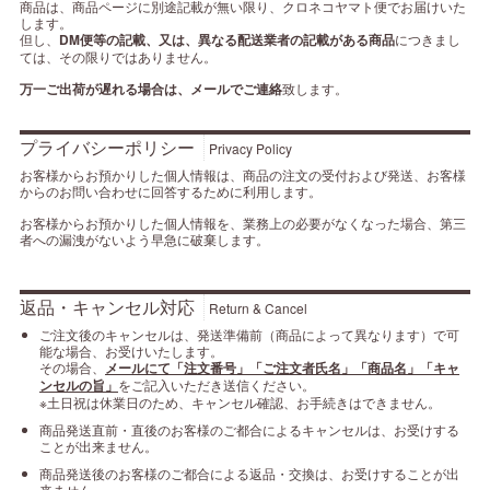
商品は、商品ページに別途記載が無い限り、クロネコヤマト便でお届けいた
します。
但し、
DM便等の記載、又は、異なる配送業者の記載がある商品
につきまし
ては、その限りではありません。
万一ご出荷が遅れる場合は、メールでご連絡
致します。
プライバシーポリシー
Privacy Policy
お客様からお預かりした個人情報は、商品の注文の受付および発送、お客様
からのお問い合わせに回答するために利用します。
お客様からお預かりした個人情報を、業務上の必要がなくなった場合、第三
者への漏洩がないよう早急に破棄します。
返品・キャンセル対応
Return & Cancel
ご注文後のキャンセルは、発送準備前（商品によって異なります）で可
能な場合、お受けいたします。
その場合、
メールにて「注文番号」「ご注文者氏名」「商品名」「キャ
ンセルの旨」
をご記入いただき送信ください。
※土日祝は休業日のため、キャンセル確認、お手続きはできません。
商品発送直前・直後のお客様のご都合によるキャンセルは、お受けする
ことが出来ません。
商品発送後のお客様のご都合による返品・交換は、お受けすることが出
来ません。