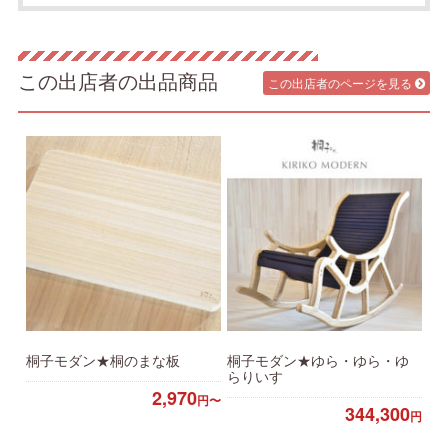
この出店者の出品商品
この出店者のページを見る
桐子モダン★桐のまな板
桐子モダン★ゆら・ゆら・ゆ
らりいす
2,970
円〜
344,300
円