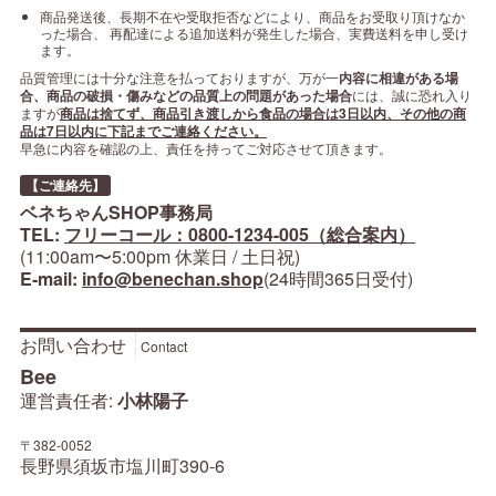
商品発送後、長期不在や受取拒否などにより、商品をお受取り頂けなか
った場合、 再配達による追加送料が発生した場合、実費送料を申し受け
ます。
品質管理には十分な注意を払っておりますが、万が一
内容に相違がある場
合、商品の破損・傷みなどの品質上の問題があった場合
には、誠に恐れ入り
ますが
商品は捨てず、商品引き渡しから食品の場合は3日以内、その他の商
品は7日以内に下記までご連絡ください。
早急に内容を確認の上、責任を持ってご対応させて頂きます。
【ご連絡先】
ベネちゃんSHOP事務局
TEL:
フリーコール：0800-1234-005（総合案内）
(11:00am〜5:00pm 休業日 / 土日祝)
E-mail:
info@benechan.shop
(24時間365日受付)
お問い合わせ
Contact
Bee
運営責任者:
小林陽子
〒382-0052
長野県須坂市塩川町390-6