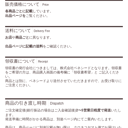
販売価格について
Price
各商品ごとに記載
しています。
出品ページを
ご覧ください。
送料について
Delivery Fee
お店
や
商品ごと
に異なります。
出品ページに記載の送料
をご確認ください。
領収書について
Receipt
領収書の発行会社につきましては、株式会社ベネシードとなります。領収書
をご希望の方は、商品購入画面の備考欄に「領収書希望」と ご記入くださ
い。
商品とは別に、ベネシードより送付させていただきますので、お受け取りに
ご注意ください。
商品の引き渡し時期
Dispatch
ご注文確定後(銀行振込の場合はご入金確認後)
2〜5営業日程度で発送
いたし
ます。
発送準備に時間がかかる商品は、別途ページ内にてご案内いたします。
商品は、商品ページに別途記載が無い限り、クロネコヤマト便でお届けいた