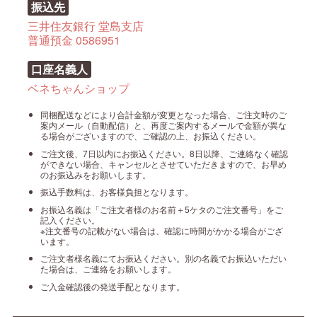
振込先
三井住友銀行 堂島支店
普通預金 0586951
口座名義人
ベネちゃんショップ
同梱配送などにより合計金額が変更となった場合、ご注文時のご
案内メール（自動配信）と、再度ご案内するメールで金額が異な
る場合がございますので、ご確認の上、お振込ください。
ご注文後、7日以内にお振込ください。8日以降、ご連絡なく確認
ができない場合、キャンセルとさせていただきますので、お早め
のお振込みをお願いします。
振込手数料は、お客様負担となります。
お振込名義は「ご注文者様のお名前＋5ケタのご注文番号」をご
記入ください。
※注文番号の記載がない場合は、確認に時間がかかる場合がござ
います。
ご注文者様名義にてお振込ください。別の名義でお振込いただい
た場合は、ご連絡をお願いします。
ご入金確認後の発送手配となります。