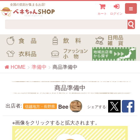
全国の笑顔が集まるお店!
カート
ログイン
HOME
準備中
商品準備中
商品準備中
出店者:
Bee
信越地方・長野県
シェアする:
※画像をクリックすると拡大されます。