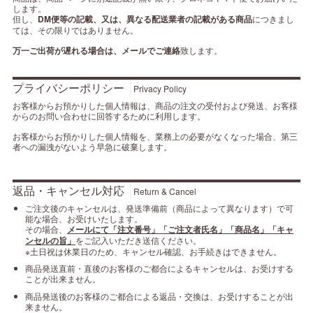
します。
但し、
DM便等の記載、又は、異なる配送業者の記載がある商品
につきまし
ては、その限りではありません。
万一ご出荷が遅れる場合は、メールでご連絡
致します。
プライバシーポリシー
Privacy Policy
お客様からお預かりした個人情報は、商品の注文の受付および発送、お客様
からのお問い合わせに回答するために利用します。
お客様からお預かりした個人情報を、業務上の必要がなくなった場合、第三
者への漏洩がないよう早急に破棄します。
返品・キャンセル対応
Return & Cancel
ご注文後のキャンセルは、発送準備前（商品によって異なります）で可
能な場合、お受けいたします。
その場合、
メールにて「注文番号」「ご注文者氏名」「商品名」「キャ
ンセルの旨」
をご記入いただき送信ください。
※土日祝は休業日のため、キャンセル確認、お手続きはできません。
商品発送直前・直後のお客様のご都合によるキャンセルは、お受けする
ことが出来ません。
商品発送後のお客様のご都合による返品・交換は、お受けすることが出
来ません。