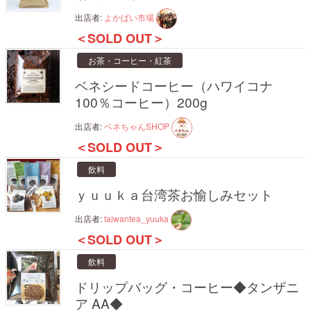
出店者:
よかばい市場
＜SOLD OUT＞
お茶・コーヒー・紅茶
ベネシードコーヒー（ハワイコナ
100％コーヒー）200g
出店者:
ベネちゃんSHOP
＜SOLD OUT＞
飲料
ｙｕｕｋａ台湾茶お愉しみセット
出店者:
taiwantea_yuuka
＜SOLD OUT＞
飲料
ドリップバッグ・コーヒー◆タンザニ
ア AA◆