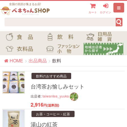
全国の笑顔が集まるお店!
カート
ログイン
HOME
出品商品
飲料
飲料のおすすめ商品
台湾茶お愉しみセット
出店者:
taiwantea_yuuka
2,916
円(送料別)
お茶・コーヒー・紅茶
湯山の紅茶