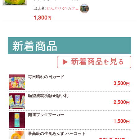
出店者:
だんどり on カフェ
1,300
円
毎日晴れの日カード
3,500
円
願望成就祈願★願い札
2,500
円
開運ブックマーカー
1,500
円
最高級の生食あんず ハーコット