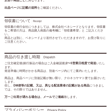
出品ページに記載の送料
をご確認ください。
領収書について
Receipt
領収書の発行会社につきましては、株式会社ベネシードとなります。領収書
をご希望の方は、商品購入画面の備考欄に「領収書希望」と ご記入くださ
い。
商品とは別に、ベネシードより送付させていただきますので、お受け取りに
ご注意ください。
商品の引き渡し時期
Dispatch
ご注文確定後(銀行振込の場合はご入金確認後)
2〜5営業日程度で発送
いたし
ます。
発送準備に時間がかかる商品は、別途ページ内にてご案内いたします。
商品は、商品ページに別途記載が無い限り、クロネコヤマト便でお届けいた
します。
但し、
DM便等の記載、又は、異なる配送業者の記載がある商品
につきまし
ては、その限りではありません。
万一ご出荷が遅れる場合は、メールでご連絡
致します。
プライバシーポリシー
Privacy Policy