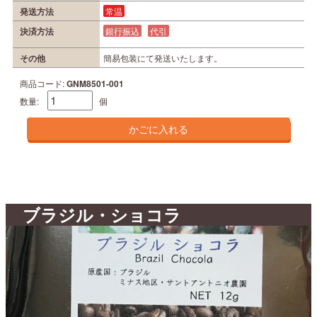
発送方法
常温
決済方法
銀行振込
代引
その他
簡易包装にて発送いたします。
商品コード:
GNM8501-001
数量:
個
ブラジル・ショコラ