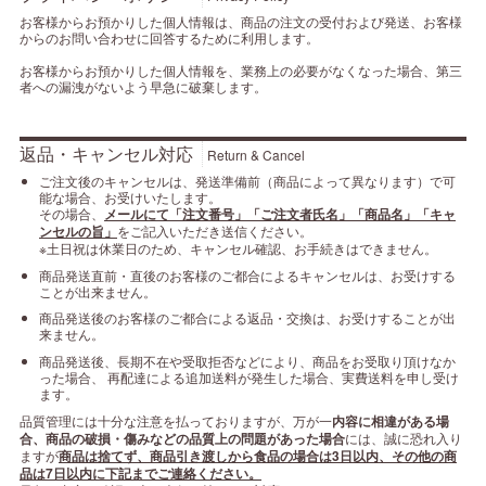
お客様からお預かりした個人情報は、商品の注文の受付および発送、お客様
からのお問い合わせに回答するために利用します。
お客様からお預かりした個人情報を、業務上の必要がなくなった場合、第三
者への漏洩がないよう早急に破棄します。
返品・キャンセル対応
Return & Cancel
ご注文後のキャンセルは、発送準備前（商品によって異なります）で可
能な場合、お受けいたします。
その場合、
メールにて「注文番号」「ご注文者氏名」「商品名」「キャ
ンセルの旨」
をご記入いただき送信ください。
※土日祝は休業日のため、キャンセル確認、お手続きはできません。
商品発送直前・直後のお客様のご都合によるキャンセルは、お受けする
ことが出来ません。
商品発送後のお客様のご都合による返品・交換は、お受けすることが出
来ません。
商品発送後、長期不在や受取拒否などにより、商品をお受取り頂けなか
った場合、 再配達による追加送料が発生した場合、実費送料を申し受け
ます。
品質管理には十分な注意を払っておりますが、万が一
内容に相違がある場
合、商品の破損・傷みなどの品質上の問題があった場合
には、誠に恐れ入り
ますが
商品は捨てず、商品引き渡しから食品の場合は3日以内、その他の商
品は7日以内に下記までご連絡ください。