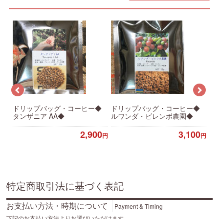
◆
ドリップバッグ・コーヒー◆
ドリップバッグ・コーヒー◆
ド
タンザニア AA◆
ルワンダ・ビレンボ農園◆
ブ
0
2,900
3,100
円
円
円
特定商取引法に基づく表記
お支払い方法・時期について
Payment & Timing
下記のお支払い方法よりお選びいただけます。