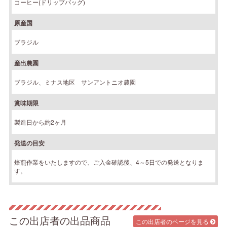
コーヒー(ドリップバッグ)
原産国
ブラジル
産出農園
ブラジル、ミナス地区 サンアントニオ農園
賞味期限
製造日から約2ヶ月
発送の目安
焙煎作業をいたしますので、ご入金確認後、4～5日での発送となりま
す。
この出店者の出品商品
この出店者のページを見る