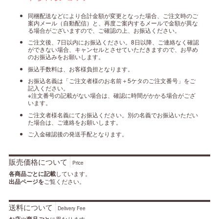
同梱配送などにより合計金額が変更となった場合、ご注文時のご
案内メール（自動配信）と、再度ご案内するメールで金額が異な
る場合がございますので、ご確認の上、お振込ください。
ご注文後、7日以内にお振込ください。8日以降、ご連絡なく確認
ができない場合、キャンセルとさせていただきますので、お早め
のお振込みをお願いします。
振込手数料は、お客様負担となります。
お振込名義は「ご注文者様のお名前＋5ケタのご注文番号」をご
記入ください。
※注文番号の記載がない場合は、確認に時間がかかる場合がござ
います。
ご注文者様名義にてお振込ください。別の名義でお振込いただい
た場合は、ご連絡をお願いします。
ご入金確認後の発送手配となります。
販売価格について
Price
各商品ごとに記載
しています。
出品ページを
ご覧ください。
送料について
Delivery Fee
お店
や
商品ごと
に異なります。