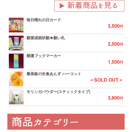
毎日晴れの日カード
3,500
円
願望成就祈願★願い札
2,500
円
開運ブックマーカー
1,500
円
最高級の生食あんず ハーコット
＜SOLD OUT＞
モリンガパウダー(スティックタイプ)
3,800
円