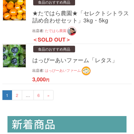
食品のおすすめ商品
★たではら農園★「セレクトシトラス
詰め合わせセット」3kg・5kg
出店者:
たではら農園
＜SOLD OUT＞
食品のおすすめ商品
はっぴーあいファーム「レタス」
出店者:
はっぴーあいファーム
3,000
円
1
2
…
6
»