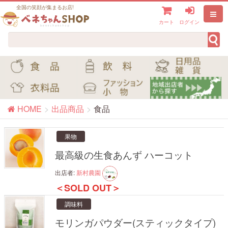
全国の笑顔が集まるお店!
カート
ログイン
HOME
出品商品
食品
果物
最高級の生食あんず ハーコット
出店者:
新村農園
＜SOLD OUT＞
調味料
モリンガパウダー(スティックタイプ)