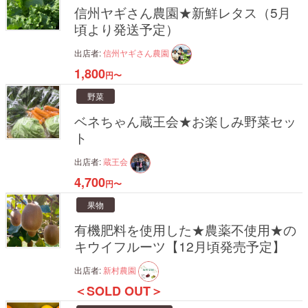
信州ヤギさん農園★新鮮レタス（5月
頃より発送予定）
出店者:
信州ヤギさん農園
1,800
円〜
野菜
ベネちゃん蔵王会★お楽しみ野菜セッ
ト
出店者:
蔵王会
4,700
円〜
果物
有機肥料を使用した★農薬不使用★の
キウイフルーツ【12月頃発売予定】
出店者:
新村農園
＜SOLD OUT＞