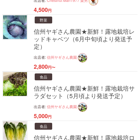
出店者:
Chestnut Man1977 栗男
4,500
円
野菜
信州ヤギさん農園★新鮮！露地栽培レ
ッドキャベツ（6月中旬頃より発送予
定）
出店者:
信州ヤギさん農園
2,800
円〜
食品
信州ヤギさん農園★新鮮！露地栽培サ
ラダセット（5月頃より発送予定）
出店者:
信州ヤギさん農園
5,000
円
食品
信州ヤギさん農園★新鮮！露地栽培ロ