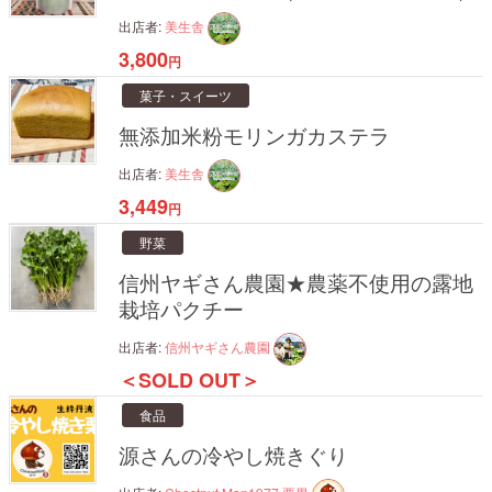
出店者:
美生舎
3,800
円
菓子・スイーツ
無添加米粉モリンガカステラ
出店者:
美生舎
3,449
円
野菜
信州ヤギさん農園★農薬不使用の露地
栽培パクチー
出店者:
信州ヤギさん農園
＜SOLD OUT＞
食品
源さんの冷やし焼きぐり