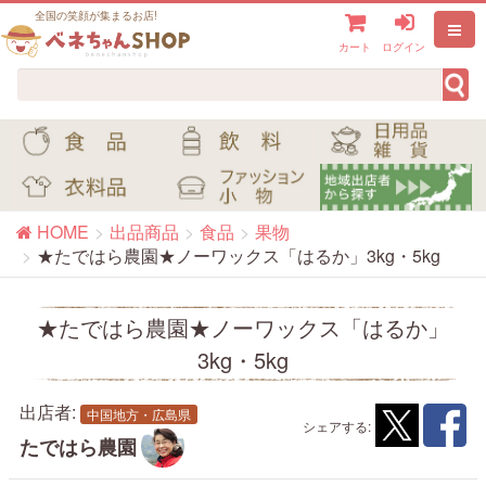
全国の笑顔が集まるお店!
カート
ログイン
HOME
出品商品
食品
果物
★たではら農園★ノーワックス「はるか」3kg・5kg
★たではら農園★ノーワックス「はるか」
3kg・5kg
出店者:
中国地方・広島県
シェアする:
たではら農園