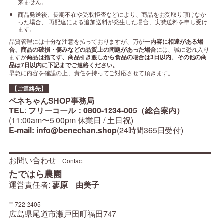
来ません。
商品発送後、長期不在や受取拒否などにより、商品をお受取り頂けなか
った場合、 再配達による追加送料が発生した場合、実費送料を申し受け
ます。
品質管理には十分な注意を払っておりますが、万が一
内容に相違がある場
合、商品の破損・傷みなどの品質上の問題があった場合
には、誠に恐れ入り
ますが
商品は捨てず、商品引き渡しから食品の場合は3日以内、その他の商
品は7日以内に下記までご連絡ください。
早急に内容を確認の上、責任を持ってご対応させて頂きます。
【ご連絡先】
ベネちゃんSHOP事務局
TEL:
フリーコール：0800-1234-005（総合案内）
(11:00am〜5:00pm 休業日 / 土日祝)
E-mail:
info@benechan.shop
(24時間365日受付)
お問い合わせ
Contact
たではら農園
運営責任者:
蓼原 由美子
〒722-2405
広島県尾道市瀬戸田町福田747