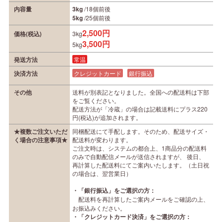
内容量
3kg
/18個前後
5kg
/25個前後
2,500円
価格(税込)
3kg
3,500円
5kg
発送方法
常温
決済方法
クレジットカード
銀行振込
その他
送料が別表記となりました。全国への配送料は下部
をご覧ください。
配送方法が「冷蔵」の場合は記載送料にプラス220
円(税込)が追加されます。
★複数ご注文いただ
同梱配送にて手配します。そのため、配送サイズ・
く場合の注意事項★
配送料が変わります。
ご注文時は、システムの都合上、1商品分の配送料
のみで自動配信メールが送信されますが、 後日、
再計算した配送料にてご案内いたします。（土日祝
の場合は、翌営業日）
・「銀行振込」をご選択の方：
配送料を再計算したご案内メールをご確認の上、
お振込みください。
・「クレジットカード決済」をご選択の方：