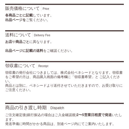
販売価格について
Price
各商品ごとに記載
しています。
出品ページを
ご覧ください。
送料について
Delivery Fee
お店
や
商品ごと
に異なります。
出品ページに記載の送料
をご確認ください。
領収書について
Receipt
領収書の発行会社につきましては、株式会社ベネシードとなります。領収書
をご希望の方は、商品購入画面の備考欄に「領収書希望」と ご記入くださ
い。
商品とは別に、ベネシードより送付させていただきますので、お受け取りに
ご注意ください。
商品の引き渡し時期
Dispatch
ご注文確定後(銀行振込の場合はご入金確認後)
2〜5営業日程度で発送
いたし
ます。
発送準備に時間がかかる商品は、別途ページ内にてご案内いたします。