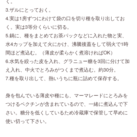
く。
3.ザルにとっておく。
4.実は1房ずつにわけて袋の口を切り種を取り出してお
く。実は3等分くらいに切る。
5.鍋に、種をまとめてお茶パックなどに入れた物と実、
水4カップを加えて火にかけ、沸騰後蓋をして弱火で1時
間ほど煮込む。（薄皮が柔らかく煮溶ければOK）
6.水気を絞った皮を入れ、グラニュー糖を3回に分けて加
え入れ、中火でとろみがつくまで煮込む。約30分。
7.種を取り出して、熱いうちに瓶に詰めて保存する。
身を包んでいる薄皮や種にも、マーマレードにとろみを
つけるペクチンが含まれているので、一緒に煮込んで下
さい。糖分を低くしているため冷蔵庫で保管して早めに
使い切って下さい。