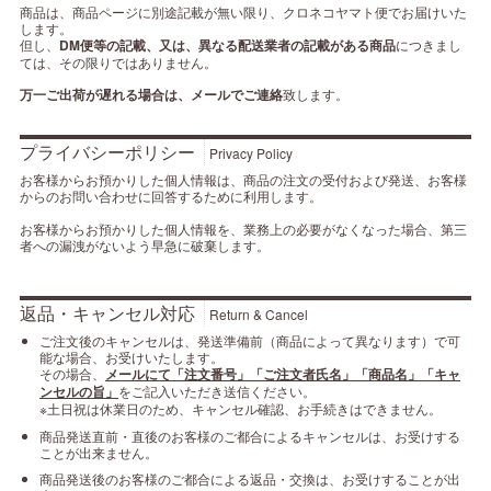
商品は、商品ページに別途記載が無い限り、クロネコヤマト便でお届けいた
します。
但し、
DM便等の記載、又は、異なる配送業者の記載がある商品
につきまし
ては、その限りではありません。
万一ご出荷が遅れる場合は、メールでご連絡
致します。
プライバシーポリシー
Privacy Policy
お客様からお預かりした個人情報は、商品の注文の受付および発送、お客様
からのお問い合わせに回答するために利用します。
お客様からお預かりした個人情報を、業務上の必要がなくなった場合、第三
者への漏洩がないよう早急に破棄します。
返品・キャンセル対応
Return & Cancel
ご注文後のキャンセルは、発送準備前（商品によって異なります）で可
能な場合、お受けいたします。
その場合、
メールにて「注文番号」「ご注文者氏名」「商品名」「キャ
ンセルの旨」
をご記入いただき送信ください。
※土日祝は休業日のため、キャンセル確認、お手続きはできません。
商品発送直前・直後のお客様のご都合によるキャンセルは、お受けする
ことが出来ません。
商品発送後のお客様のご都合による返品・交換は、お受けすることが出