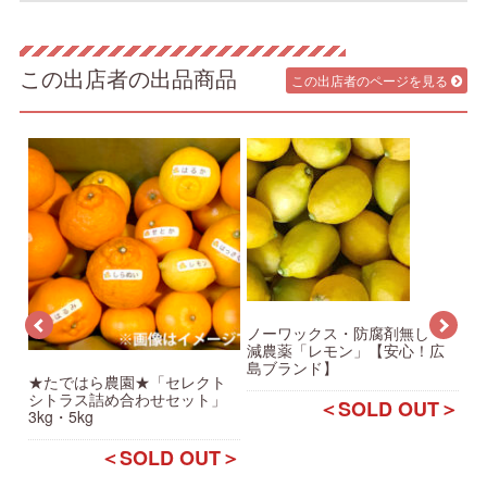
この出店者の出品商品
この出店者のページを見る
ノーワックス・防腐剤無し・
★
減農薬「レモン」【安心！広
ス
島ブランド】
★たではら農園★「セレクト
T＞
シトラス詰め合わせセット」
＜SOLD OUT＞
3kg・5kg
＜SOLD OUT＞