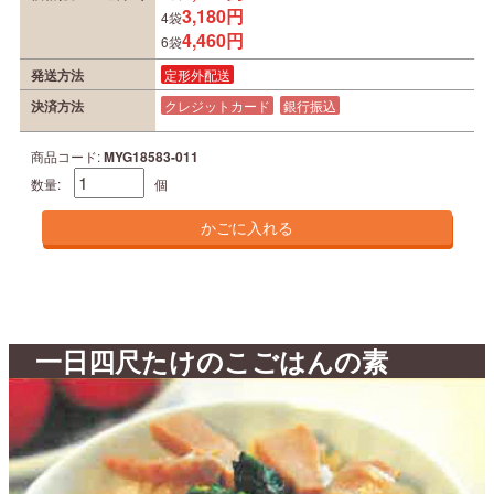
3,180円
4袋
4,460円
6袋
発送方法
定形外配送
決済方法
クレジットカード
銀行振込
商品コード:
MYG18583-011
数量:
個
一日四尺たけのこごはんの素