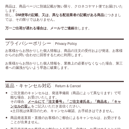
商品は、商品ページに別途記載が無い限り、クロネコヤマト便でお届けいた
します。
但し、
DM便等の記載、又は、異なる配送業者の記載がある商品
につきまし
ては、その限りではありません。
万一ご出荷が遅れる場合は、メールでご連絡
致します。
プライバシーポリシー
Privacy Policy
お客様からお預かりした個人情報は、商品の注文の受付および発送、お客様
からのお問い合わせに回答するために利用します。
お客様からお預かりした個人情報を、業務上の必要がなくなった場合、第三
者への漏洩がないよう早急に破棄します。
返品・キャンセル対応
Return & Cancel
ご注文後のキャンセルは、発送準備前（商品によって異なります）で可
能な場合、お受けいたします。
その場合、
メールにて「注文番号」「ご注文者氏名」「商品名」「キャ
ンセルの旨」
をご記入いただき送信ください。
※土日祝は休業日のため、キャンセル確認、お手続きはできません。
商品発送直前・直後のお客様のご都合によるキャンセルは、お受けする
ことが出来ません。
商品発送後のお客様のご都合による返品・交換は、お受けすることが出