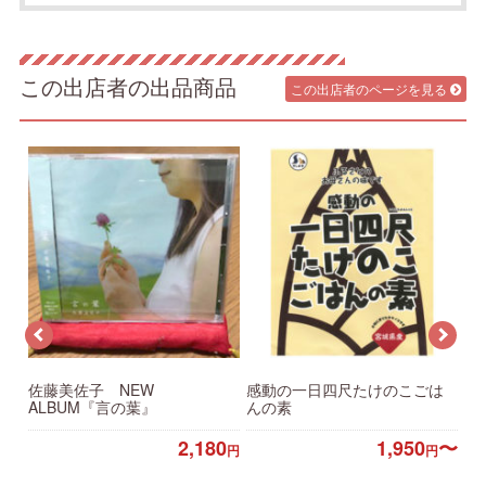
この出店者の出品商品
この出店者のページを見る
ん
佐藤美佐子 NEW
感動の一日四尺たけのこごは
感
0
円
ALBUM『言の葉』
んの素
ー
2,180
1,950
〜
円
円