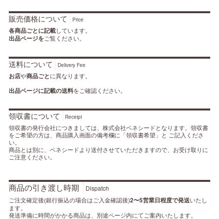
販売価格について
Price
各商品ごとに記載
しています。
出品ページを
ご覧ください。
送料について
Delivery Fee
お店
や
商品ごと
に異なります。
出品ページに記載の送料
をご確認ください。
領収書について
Receipt
領収書の発行会社につきましては、株式会社ベネシードとなります。領収書
をご希望の方は、商品購入画面の備考欄に「領収書希望」と ご記入くださ
い。
商品とは別に、ベネシードより送付させていただきますので、お受け取りに
ご注意ください。
商品の引き渡し時期
Dispatch
ご注文確定後(銀行振込の場合はご入金確認後)
2〜5営業日程度で発送
いたし
ます。
発送準備に時間がかかる商品は、別途ページ内にてご案内いたします。