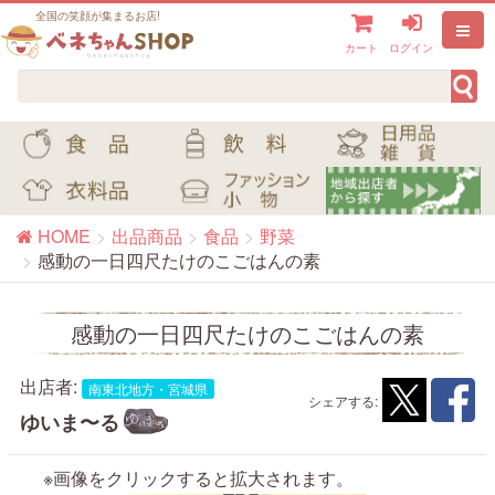
全国の笑顔が集まるお店!
カート
ログイン
HOME
出品商品
食品
野菜
感動の一日四尺たけのこごはんの素
感動の一日四尺たけのこごはんの素
出店者:
南東北地方・宮城県
シェアする:
ゆいま〜る
※画像をクリックすると拡大されます。