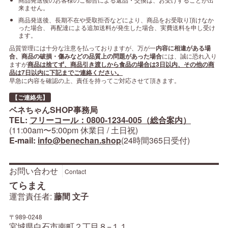
来ません。
商品発送後、長期不在や受取拒否などにより、商品をお受取り頂けなか
った場合、 再配達による追加送料が発生した場合、実費送料を申し受け
ます。
品質管理には十分な注意を払っておりますが、万が一
内容に相違がある場
合、商品の破損・傷みなどの品質上の問題があった場合
には、誠に恐れ入り
ますが
商品は捨てず、商品引き渡しから食品の場合は3日以内、その他の商
品は7日以内に下記までご連絡ください。
早急に内容を確認の上、責任を持ってご対応させて頂きます。
【ご連絡先】
ベネちゃんSHOP事務局
TEL:
フリーコール：0800-1234-005（総合案内）
(11:00am〜5:00pm 休業日 / 土日祝)
E-mail:
info@benechan.shop
(24時間365日受付)
お問い合わせ
Contact
てらまえ
運営責任者:
藤間 文子
〒989-0248
宮城県白石市南町２丁目８−１１