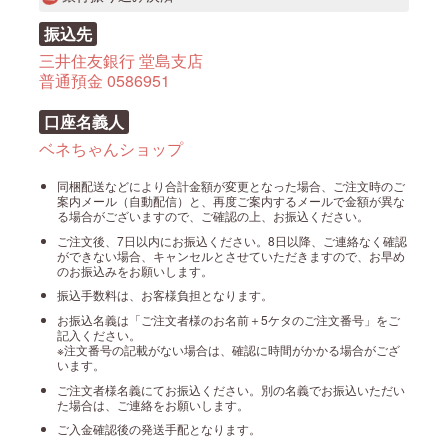
振込先
三井住友銀行 堂島支店
普通預金 0586951
口座名義人
ベネちゃんショップ
同梱配送などにより合計金額が変更となった場合、ご注文時のご
案内メール（自動配信）と、再度ご案内するメールで金額が異な
る場合がございますので、ご確認の上、お振込ください。
ご注文後、7日以内にお振込ください。8日以降、ご連絡なく確認
ができない場合、キャンセルとさせていただきますので、お早め
のお振込みをお願いします。
振込手数料は、お客様負担となります。
お振込名義は「ご注文者様のお名前＋5ケタのご注文番号」をご
記入ください。
※注文番号の記載がない場合は、確認に時間がかかる場合がござ
います。
ご注文者様名義にてお振込ください。別の名義でお振込いただい
た場合は、ご連絡をお願いします。
ご入金確認後の発送手配となります。