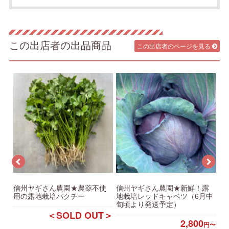
この出店者の出品商品
この出店者のページを見る
タ
信州ヤギさん農園★農薬不使
信州ヤギさん農園★新鮮！露
信
用の露地栽培パクチー
地栽培レッドキャベツ（6月中
地
旬頃より発送予定）
り
＜SOLD OUT＞
円〜
2,800
円〜