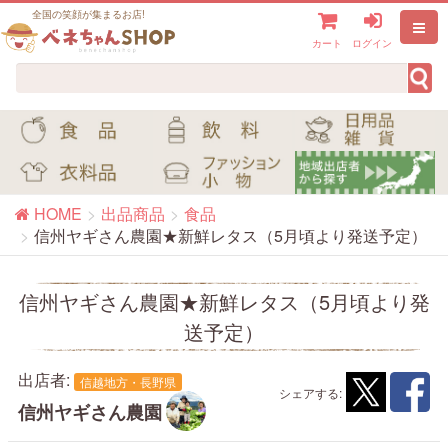
全国の笑顔が集まるお店!
カート
ログイン
HOME
出品商品
食品
信州ヤギさん農園★新鮮レタス（5月頃より発送予定）
信州ヤギさん農園★新鮮レタス（5月頃より発
送予定）
出店者:
信越地方・長野県
シェアする:
信州ヤギさん農園