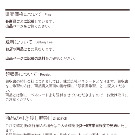
販売価格について
Price
各商品ごとに記載
しています。
出品ページを
ご覧ください。
送料について
Delivery Fee
お店
や
商品ごと
に異なります。
出品ページに記載の送料
をご確認ください。
領収書について
Receipt
領収書の発行会社につきましては、株式会社ベネシードとなります。領収書
をご希望の方は、商品購入画面の備考欄に「領収書希望」と ご記入くださ
い。
商品とは別に、ベネシードより送付させていただきますので、お受け取りに
ご注意ください。
商品の引き渡し時期
Dispatch
ご注文確定後(銀行振込の場合はご入金確認後)
2〜5営業日程度で発送
いたし
ます。
発送準備に時間がかかる商品は、別途ページ内にてご案内いたします。