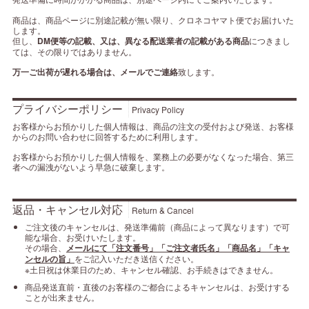
商品は、商品ページに別途記載が無い限り、クロネコヤマト便でお届けいた
します。
但し、
DM便等の記載、又は、異なる配送業者の記載がある商品
につきまし
ては、その限りではありません。
万一ご出荷が遅れる場合は、メールでご連絡
致します。
プライバシーポリシー
Privacy Policy
お客様からお預かりした個人情報は、商品の注文の受付および発送、お客様
からのお問い合わせに回答するために利用します。
お客様からお預かりした個人情報を、業務上の必要がなくなった場合、第三
者への漏洩がないよう早急に破棄します。
返品・キャンセル対応
Return & Cancel
ご注文後のキャンセルは、発送準備前（商品によって異なります）で可
能な場合、お受けいたします。
その場合、
メールにて「注文番号」「ご注文者氏名」「商品名」「キャ
ンセルの旨」
をご記入いただき送信ください。
※土日祝は休業日のため、キャンセル確認、お手続きはできません。
商品発送直前・直後のお客様のご都合によるキャンセルは、お受けする
ことが出来ません。