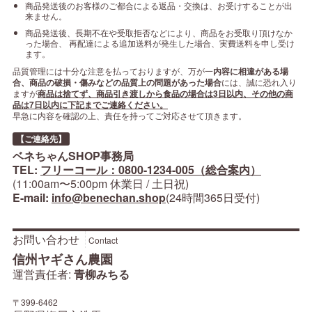
商品発送後のお客様のご都合による返品・交換は、お受けすることが出
来ません。
商品発送後、長期不在や受取拒否などにより、商品をお受取り頂けなか
った場合、 再配達による追加送料が発生した場合、実費送料を申し受け
ます。
品質管理には十分な注意を払っておりますが、万が一
内容に相違がある場
合、商品の破損・傷みなどの品質上の問題があった場合
には、誠に恐れ入り
ますが
商品は捨てず、商品引き渡しから食品の場合は3日以内、その他の商
品は7日以内に下記までご連絡ください。
早急に内容を確認の上、責任を持ってご対応させて頂きます。
【ご連絡先】
ベネちゃんSHOP事務局
TEL:
フリーコール：0800-1234-005（総合案内）
(11:00am〜5:00pm 休業日 / 土日祝)
E-mail:
info@benechan.shop
(24時間365日受付)
お問い合わせ
Contact
信州ヤギさん農園
運営責任者:
青柳みちる
〒399-6462