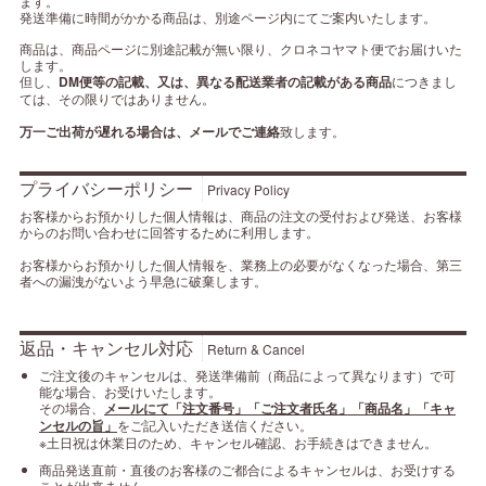
ます。
発送準備に時間がかかる商品は、別途ページ内にてご案内いたします。
商品は、商品ページに別途記載が無い限り、クロネコヤマト便でお届けいた
します。
但し、
DM便等の記載、又は、異なる配送業者の記載がある商品
につきまし
ては、その限りではありません。
万一ご出荷が遅れる場合は、メールでご連絡
致します。
プライバシーポリシー
Privacy Policy
お客様からお預かりした個人情報は、商品の注文の受付および発送、お客様
からのお問い合わせに回答するために利用します。
お客様からお預かりした個人情報を、業務上の必要がなくなった場合、第三
者への漏洩がないよう早急に破棄します。
返品・キャンセル対応
Return & Cancel
ご注文後のキャンセルは、発送準備前（商品によって異なります）で可
能な場合、お受けいたします。
その場合、
メールにて「注文番号」「ご注文者氏名」「商品名」「キャ
ンセルの旨」
をご記入いただき送信ください。
※土日祝は休業日のため、キャンセル確認、お手続きはできません。
商品発送直前・直後のお客様のご都合によるキャンセルは、お受けする
ことが出来ません。