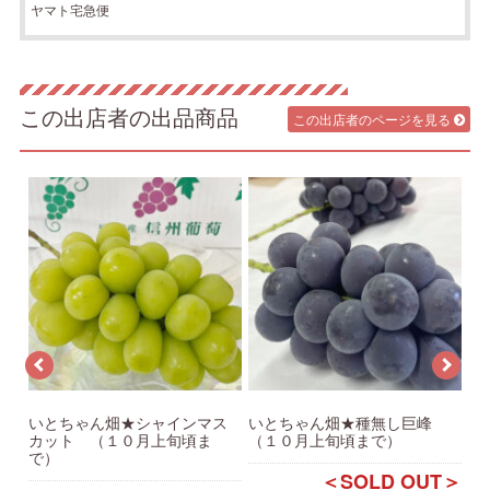
ヤマト宅急便
この出店者の出品商品
この出店者のページを見る
月
いとちゃん畑★シャインマス
いとちゃん畑★種無し巨峰
い
カット （１０月上旬頃ま
（１０月上旬頃まで）
末
で）
T＞
＜SOLD OUT＞