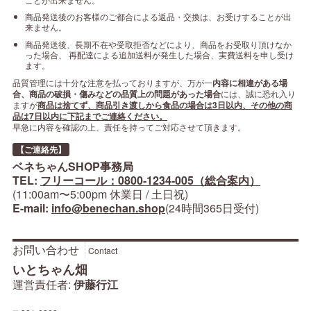
商品発送後のお客様のご都合による返品・交換は、お受けすることが出
来ません。
商品発送後、長期不在や受取拒否などにより、商品をお受取り頂けなか
った場合、 再配達による追加送料が発生した場合、実費送料を申し受け
ます。
品質管理には十分な注意を払っておりますが、万が一
内容に相違がある場
合、商品の破損・傷みなどの品質上の問題があった場合
には、誠に恐れ入り
ますが
商品は捨てず、商品引き渡しから食品の場合は3日以内、その他の商
品は7日以内に下記までご連絡ください。
早急に内容を確認の上、責任を持ってご対応させて頂きます。
【ご連絡先】
ベネちゃんSHOP事務局
TEL:
フリーコール：0800-1234-005（総合案内）
(11:00am〜5:00pm 休業日 / 土日祝)
E-mail:
info@benechan.shop
(24時間365日受付)
お問い合わせ
Contact
いとちゃん畑
運営責任者:
伊藤行江