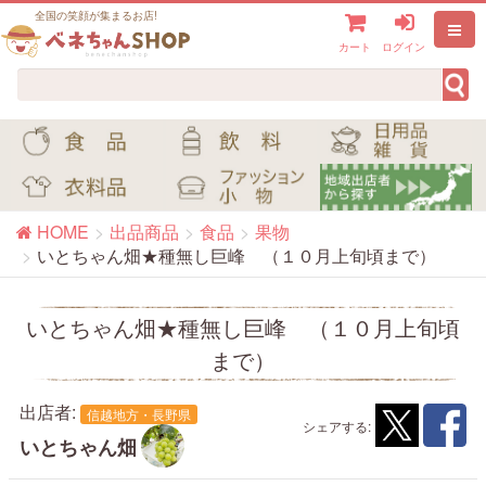
全国の笑顔が集まるお店!
カート
ログイン
HOME
出品商品
食品
果物
いとちゃん畑★種無し巨峰 （１０月上旬頃まで）
いとちゃん畑★種無し巨峰 （１０月上旬頃
まで）
出店者:
信越地方・長野県
シェアする:
いとちゃん畑