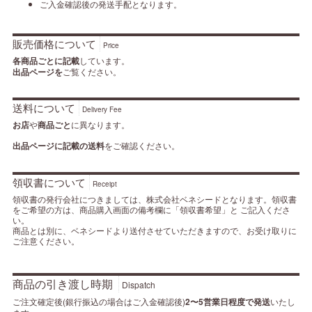
ご入金確認後の発送手配となります。
販売価格について
Price
各商品ごとに記載
しています。
出品ページを
ご覧ください。
送料について
Delivery Fee
お店
や
商品ごと
に異なります。
出品ページに記載の送料
をご確認ください。
領収書について
Receipt
領収書の発行会社につきましては、株式会社ベネシードとなります。領収書
をご希望の方は、商品購入画面の備考欄に「領収書希望」と ご記入くださ
い。
商品とは別に、ベネシードより送付させていただきますので、お受け取りに
ご注意ください。
商品の引き渡し時期
Dispatch
ご注文確定後(銀行振込の場合はご入金確認後)
2〜5営業日程度で発送
いたし