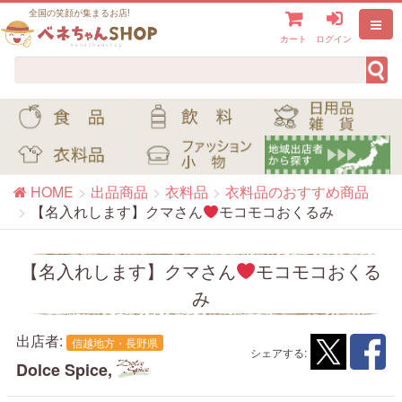
全国の笑顔が集まるお店!
カート
ログイン
HOME
出品商品
衣料品
衣料品のおすすめ商品
【名入れします】クマさん
モコモコおくるみ
【名入れします】クマさん
モコモコおくる
み
出店者:
信越地方・長野県
シェアする:
Dolce Spice,