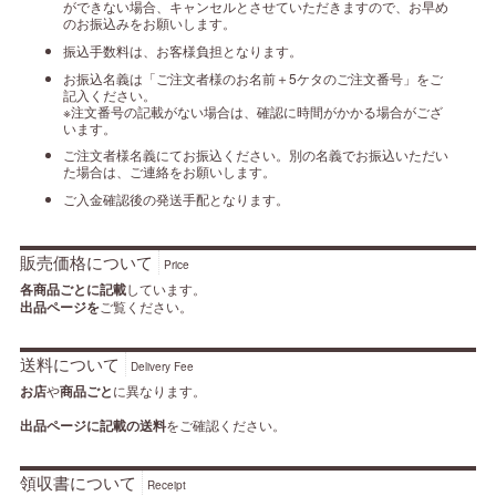
ができない場合、キャンセルとさせていただきますので、お早め
のお振込みをお願いします。
振込手数料は、お客様負担となります。
お振込名義は「ご注文者様のお名前＋5ケタのご注文番号」をご
記入ください。
※注文番号の記載がない場合は、確認に時間がかかる場合がござ
います。
ご注文者様名義にてお振込ください。別の名義でお振込いただい
た場合は、ご連絡をお願いします。
ご入金確認後の発送手配となります。
販売価格について
Price
各商品ごとに記載
しています。
出品ページを
ご覧ください。
送料について
Delivery Fee
お店
や
商品ごと
に異なります。
出品ページに記載の送料
をご確認ください。
領収書について
Receipt