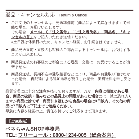
返品・キャンセル対応
Return & Cancel
ご注文後のキャンセルは、発送準備前（商品によって異なります）で可
能な場合、お受けいたします。
その場合、
メールにて「注文番号」「ご注文者氏名」「商品名」「キャ
ンセルの旨」
をご記入いただき送信ください。
※土日祝は休業日のため、キャンセル確認、お手続きはできません。
商品発送直前・直後のお客様のご都合によるキャンセルは、お受けする
ことが出来ません。
商品発送後のお客様のご都合による返品・交換は、お受けすることが出
来ません。
商品発送後、長期不在や受取拒否などにより、商品をお受取り頂けなか
った場合、 再配達による追加送料が発生した場合、実費送料を申し受け
ます。
品質管理には十分な注意を払っておりますが、万が一
内容に相違がある場
合、商品の破損・傷みなどの品質上の問題があった場合
には、誠に恐れ入り
ますが
商品は捨てず、商品引き渡しから食品の場合は3日以内、その他の商
品は7日以内に下記までご連絡ください。
早急に内容を確認の上、責任を持ってご対応させて頂きます。
【ご連絡先】
ベネちゃんSHOP事務局
TEL:
フリーコール：0800-1234-005（総合案内）