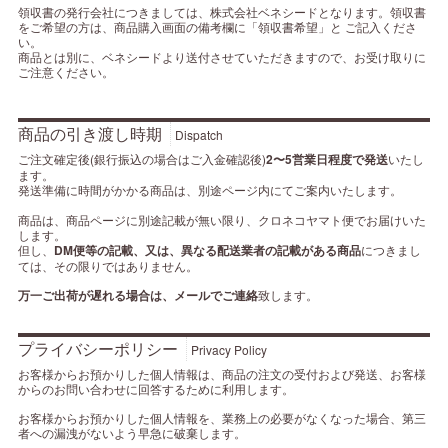
領収書の発行会社につきましては、株式会社ベネシードとなります。領収書
をご希望の方は、商品購入画面の備考欄に「領収書希望」と ご記入くださ
い。
商品とは別に、ベネシードより送付させていただきますので、お受け取りに
ご注意ください。
商品の引き渡し時期
Dispatch
ご注文確定後(銀行振込の場合はご入金確認後)
2〜5営業日程度で発送
いたし
ます。
発送準備に時間がかかる商品は、別途ページ内にてご案内いたします。
商品は、商品ページに別途記載が無い限り、クロネコヤマト便でお届けいた
します。
但し、
DM便等の記載、又は、異なる配送業者の記載がある商品
につきまし
ては、その限りではありません。
万一ご出荷が遅れる場合は、メールでご連絡
致します。
プライバシーポリシー
Privacy Policy
お客様からお預かりした個人情報は、商品の注文の受付および発送、お客様
からのお問い合わせに回答するために利用します。
お客様からお預かりした個人情報を、業務上の必要がなくなった場合、第三
者への漏洩がないよう早急に破棄します。