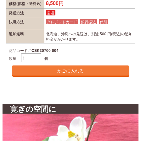
8,500円
価格(価格・送料込)
発送方法
常温
決済方法
クレジットカード
銀行振込
代引
追加送料
北海道、沖縄への発送は、別途 500 円(税込)の追加
料金がかかります。
商品コード:
"OSK30700-004
数量:
個
寛ぎの空間に