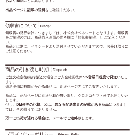
お店
や
商品ごと
に異なります。
出品ページに記載の送料
をご確認ください。
領収書について
Receipt
領収書の発行会社につきましては、株式会社ベネシードとなります。領収書
をご希望の方は、商品購入画面の備考欄に「領収書希望」と ご記入くださ
い。
商品とは別に、ベネシードより送付させていただきますので、お受け取りに
ご注意ください。
商品の引き渡し時期
Dispatch
ご注文確定後(銀行振込の場合はご入金確認後)
2〜5営業日程度で発送
いたし
ます。
発送準備に時間がかかる商品は、別途ページ内にてご案内いたします。
商品は、商品ページに別途記載が無い限り、クロネコヤマト便でお届けいた
します。
但し、
DM便等の記載、又は、異なる配送業者の記載がある商品
につきまし
ては、その限りではありません。
万一ご出荷が遅れる場合は、メールでご連絡
致します。
プライバシーポリシー
Privacy Policy