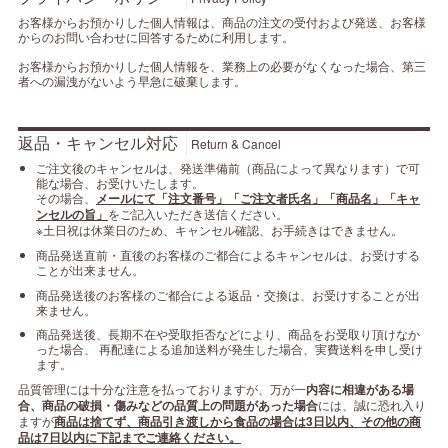
お客様からお預かりした個人情報は、商品の注文の受付および発送、お客様
からのお問い合わせに回答するために利用します。
お客様からお預かりした個人情報を、業務上の必要がなくなった場合、第三
者への漏洩がないよう早急に破棄します。
返品・キャンセル対応
Return & Cancel
ご注文後のキャンセルは、発送準備前（商品によって異なります）で可
能な場合、お受けいたします。
その場合、
メールにて「注文番号」「ご注文者氏名」「商品名」「キャ
ンセルの旨」
をご記入いただき送信ください。
※土日祝は休業日のため、キャンセル確認、お手続きはできません。
商品発送直前・直後のお客様のご都合によるキャンセルは、お受けする
ことが出来ません。
商品発送後のお客様のご都合による返品・交換は、お受けすることが出
来ません。
商品発送後、長期不在や受取拒否などにより、商品をお受取り頂けなか
った場合、 再配達による追加送料が発生した場合、実費送料を申し受け
ます。
品質管理には十分な注意を払っておりますが、万が一
内容に相違がある場
合、商品の破損・傷みなどの品質上の問題があった場合
には、誠に恐れ入り
ますが
商品は捨てず、商品引き渡しから食品の場合は3日以内、その他の商
品は7日以内に下記までご連絡ください。