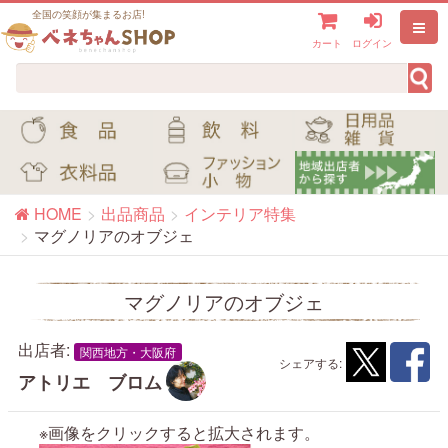
全国の笑顔が集まるお店!
カート
ログイン
HOME
出品商品
インテリア特集
マグノリアのオブジェ
マグノリアのオブジェ
出店者:
関西地方・大阪府
シェアする:
アトリエ ブロム
※画像をクリックすると拡大されます。