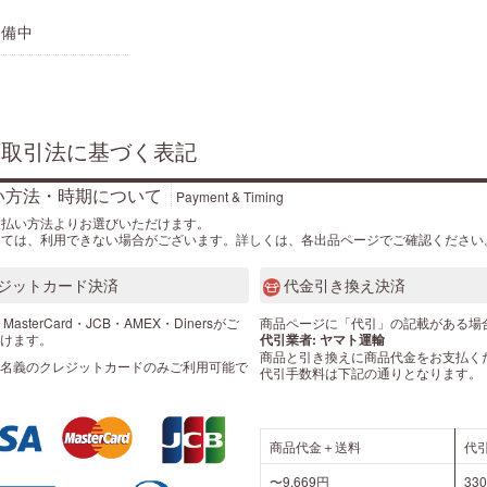
準備中
商取引法に基づく表記
い方法・時期について
Payment & Timing
支払い方法よりお選びいただけます。
っては、利用できない場合がございます。詳しくは、各出品ページでご確認ください
ジットカード決済
代金引き換え決済
・MasterCard・JCB・AMEX・Dinersがご
商品ページに「代引」の記載がある場
けます。
代引業者: ヤマト運輸
商品と引き換えに商品代金をお支払く
名義のクレジットカードのみご利用可能で
代引手数料は下記の通りとなります。
商品代金＋送料
代
〜9,669円
33