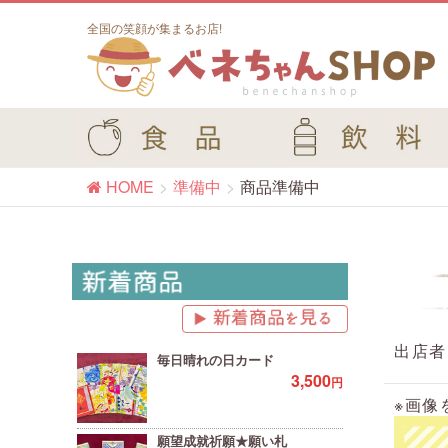
全国の笑顔が集まるお店!
HOME
準備中
商品準備中
出店者
毎日晴れの日カード
3,500
円
※画像
願望成就祈願★願い札