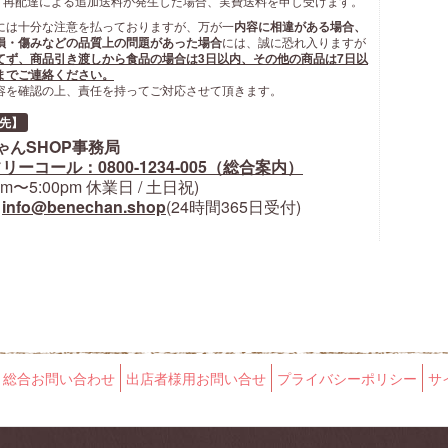
 再配達による追加送料が発生した場合、実費送料を申し受けます。
には十分な注意を払っておりますが、万が一
内容に相違がある場合、
損・傷みなどの品質上の問題があった場合
には、誠に恐れ入りますが
てず、商品引き渡しから食品の場合は3日以内、その他の商品は7日以
までご連絡ください。
容を確認の上、責任を持ってご対応させて頂きます。
先】
ゃんSHOP事務局
リーコール：0800-1234-005（総合案内）
0am〜5:00pm 休業日 / 土日祝)
:
info@benechan.shop
(24時間365日受付)
総合お問い合わせ
出店者様用お問い合せ
プライバシーポリシー
サ