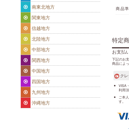
南東北地方
商品
関東地方
信越地方
北陸地方
特定
中部地方
お支払
下記のお
関西地方
商品によ
中国地方
クレ
四国地方
VISA
利用頂
九州地方
ご本人
す。
沖縄地方