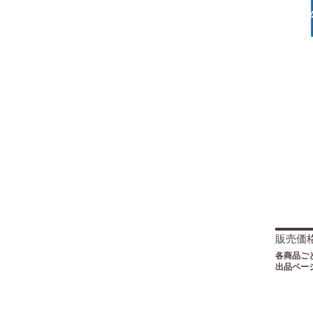
販売価
各商品ご
出品ペー