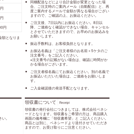
同梱配送などにより合計金額が変更となった場
合、ご注文時のご案内メール（自動配信）と、再
0円
度ご案内するメールで金額が異なる場合がござい
ますので、ご確認の上、お振込ください。
0円
ご注文後、7日以内にお振込ください。8日以
降、ご連絡なく確認ができない場合、キャンセル
100円
とさせていただきますので、お早めのお振込みを
お願いします。
金額となりま
振込手数料は、お客様負担となります。
お振込名義は「ご注文者様のお名前＋5ケタのご
注文番号」をご記入ください。
※注文番号の記載がない場合は、確認に時間がか
かる場合がございます。
ご注文者様名義にてお振込ください。別の名義で
お振込いただいた場合は、ご連絡をお願いしま
す。
ご入金確認後の発送手配となります。
領収書について
Receipt
領収書の発行会社につきましては、株式会社ベネシ
ードとなります。領収書をご希望の方は、商品購入
画面の備考欄に「領収書希望」と ご記入ください。
さい。
商品とは別に、ベネシードより送付させていただき
ますので、お受け取りにご注意ください。