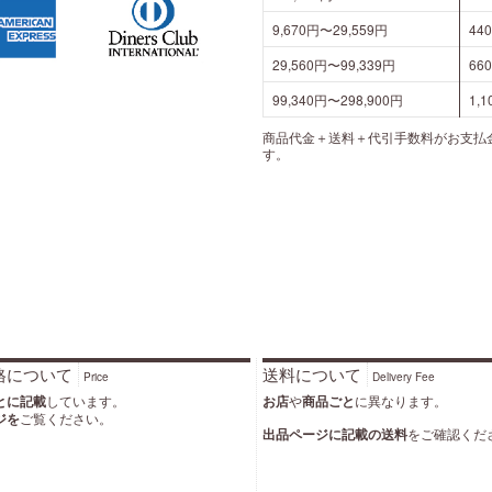
9,670円〜29,559円
44
29,560円〜99,339円
66
99,340円〜298,900円
1,
商品代金＋送料＋代引手数料がお支払
す。
格について
送料について
Price
Delivery Fee
とに記載
しています。
お店
や
商品ごと
に異なります。
ジを
ご覧ください。
出品ページに記載の送料
をご確認くだ