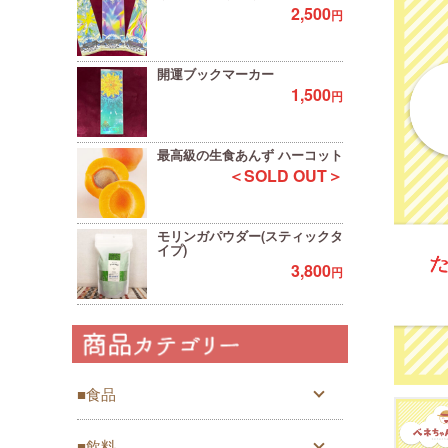
2,500
円
開運ブックマーカー
1,500
円
最高級の生食あんず ハーコット
＜SOLD OUT＞
モリンガパウダー(スティックタ
イプ)
3,800
円
■食品
■飲料