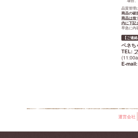
場合、
品質管理
商品の破
商品は捨
内に下記
早急に内
【ご連絡
ベネち
TEL:
フ
(11:0
E-mail
運営会社