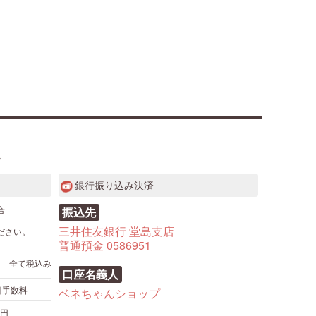
。
銀行振り込み決済
合
振込先
三井住友銀行 堂島支店
ださい。
普通預金 0586951
全て税込み
口座名義人
引手数料
ベネちゃんショップ
0円