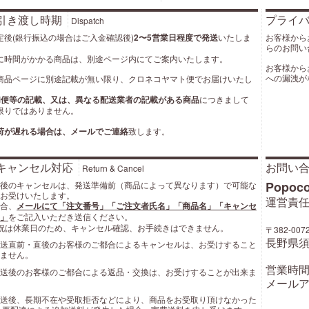
引き渡し時期
プライ
Dispatch
定後(銀行振込の場合はご入金確認後)
2〜5営業日程度で発送
いたしま
お客様から
らのお問い
に時間がかかる商品は、別途ページ内にてご案内いたします。
お客様から
への漏洩が
商品ページに別途記載が無い限り、クロネコヤマト便でお届けいたし
M便等の記載、又は、異なる配送業者の記載がある商品
につきまして
限りではありません。
荷が遅れる場合は、メールでご連絡
致します。
キャンセル対応
お問い
Return & Cancel
Popoc
後のキャンセルは、発送準備前（商品によって異なります）で可能な
お受けいたします。
運営責任
合、
メールにて「注文番号」「ご注文者氏名」「商品名」「キャンセ
」
をご記入いただき送信ください。
祝は休業日のため、キャンセル確認、お手続きはできません。
〒382-007
長野県須
送直前・直後のお客様のご都合によるキャンセルは、お受けすること
ません。
営業時間: 
送後のお客様のご都合による返品・交換は、お受けすることが出来ま
メールア
送後、長期不在や受取拒否などにより、商品をお受取り頂けなかった