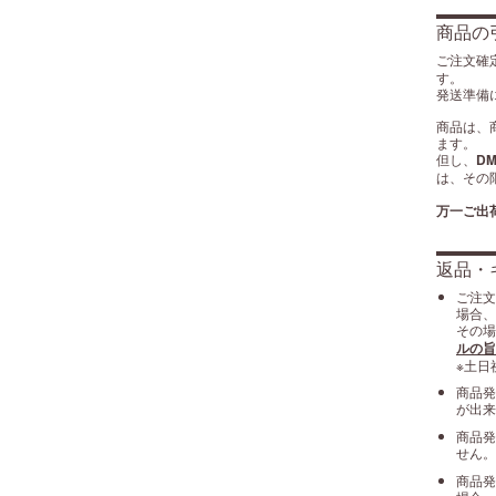
商品の
ご注文確
す。
発送準備
商品は、
ます。
但し、
D
は、その
万一ご出
返品・
ご注文
場合、
その場
ルの旨
※土日
商品発
が出来
商品発
せん。
商品発