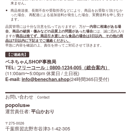
来ません。
商品発送後、長期不在や受取拒否などにより、商品をお受取り頂けなか
った場合、 再配達による追加送料が発生した場合、実費送料を申し受け
ます。
品質管理には十分な注意を払っておりますが、万が一
内容に相違がある場
合、商品の破損・傷みなどの品質上の問題があった場合
には、誠に恐れ入り
ますが
商品は捨てず、商品引き渡しから食品の場合は3日以内、その他の商
品は7日以内に下記までご連絡ください。
早急に内容を確認の上、責任を持ってご対応させて頂きます。
【ご連絡先】
ベネちゃんSHOP事務局
TEL:
フリーコール：0800-1234-005（総合案内）
(11:00am〜5:00pm 休業日 / 土日祝)
E-mail:
info@benechan.shop
(24時間365日受付)
お問い合わせ
Contact
popolus∞
運営責任者:
平山かおり
〒275-0026
千葉県習志野市谷津3-1-42-305