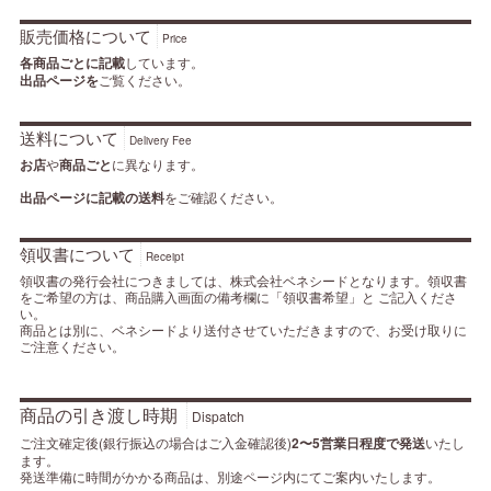
販売価格について
Price
各商品ごとに記載
しています。
出品ページを
ご覧ください。
送料について
Delivery Fee
お店
や
商品ごと
に異なります。
出品ページに記載の送料
をご確認ください。
領収書について
Receipt
領収書の発行会社につきましては、株式会社ベネシードとなります。領収書
をご希望の方は、商品購入画面の備考欄に「領収書希望」と ご記入くださ
い。
商品とは別に、ベネシードより送付させていただきますので、お受け取りに
ご注意ください。
商品の引き渡し時期
Dispatch
ご注文確定後(銀行振込の場合はご入金確認後)
2〜5営業日程度で発送
いたし
ます。
発送準備に時間がかかる商品は、別途ページ内にてご案内いたします。