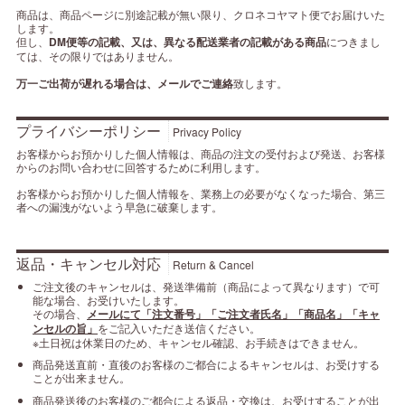
商品は、商品ページに別途記載が無い限り、クロネコヤマト便でお届けいた
します。
但し、
DM便等の記載、又は、異なる配送業者の記載がある商品
につきまし
ては、その限りではありません。
万一ご出荷が遅れる場合は、メールでご連絡
致します。
プライバシーポリシー
Privacy Policy
お客様からお預かりした個人情報は、商品の注文の受付および発送、お客様
からのお問い合わせに回答するために利用します。
お客様からお預かりした個人情報を、業務上の必要がなくなった場合、第三
者への漏洩がないよう早急に破棄します。
返品・キャンセル対応
Return & Cancel
ご注文後のキャンセルは、発送準備前（商品によって異なります）で可
能な場合、お受けいたします。
その場合、
メールにて「注文番号」「ご注文者氏名」「商品名」「キャ
ンセルの旨」
をご記入いただき送信ください。
※土日祝は休業日のため、キャンセル確認、お手続きはできません。
商品発送直前・直後のお客様のご都合によるキャンセルは、お受けする
ことが出来ません。
商品発送後のお客様のご都合による返品・交換は、お受けすることが出