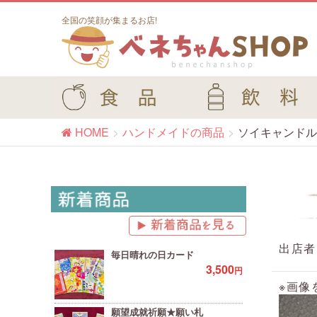
全国の笑顔が集まるお店!
HOME
ハンドメイドの商品
ソイキャンドル
出店者
毎日晴れの日カード
3,500
円
※画像
願望成就祈願★願い札