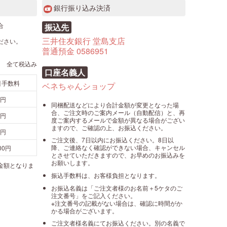
銀行振り込み決済
合
振込先
三井住友銀行 堂島支店
ださい。
普通預金 0586951
全て税込み
口座名義人
引手数料
ベネちゃんショップ
0円
同梱配送などにより合計金額が変更となった場
合、ご注文時のご案内メール（自動配信）と、再
0円
度ご案内するメールで金額が異なる場合がござい
ますので、ご確認の上、お振込ください。
0円
ご注文後、7日以内にお振込ください。8日以
降、ご連絡なく確認ができない場合、キャンセル
100円
とさせていただきますので、お早めのお振込みを
お願いします。
金額となりま
振込手数料は、お客様負担となります。
お振込名義は「ご注文者様のお名前＋5ケタのご
注文番号」をご記入ください。
※注文番号の記載がない場合は、確認に時間がか
かる場合がございます。
ご注文者様名義にてお振込ください。別の名義で