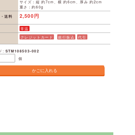
サイズ：縦 約7cm、横 約6cm、厚み 約2cm
重さ：約60g
2,500円
込・送料
常温
クレジットカード
銀行振込
代引
ド:
STM108503-002
個