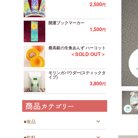
2,500
円
開運ブックマーカー
1,500
円
最高級の生食あんず ハーコット
＜SOLD OUT＞
モリンガパウダー(スティックタ
イプ)
3,800
円
■食品
■飲料