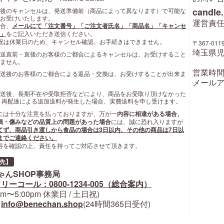
candle
後のキャンセルは、発送準備前（商品によって異なります）で可能な
お受けいたします。
運営責任
合、
メールにて「注文番号」「ご注文者氏名」「商品名」「キャンセ
」
をご記入いただき送信ください。
祝は休業日のため、キャンセル確認、お手続きはできません。
〒367-011
埼玉県児
送直前・直後のお客様のご都合によるキャンセルは、お受けすること
ません。
営業時間: 
送後のお客様のご都合による返品・交換は、お受けすることが出来ま
メールア
送後、長期不在や受取拒否などにより、商品をお受取り頂けなかった
 再配達による追加送料が発生した場合、実費送料を申し受けます。
には十分な注意を払っておりますが、万が一
内容に相違がある場合、
損・傷みなどの品質上の問題があった場合
には、誠に恐れ入りますが
てず、商品引き渡しから食品の場合は3日以内、その他の商品は7日以
までご連絡ください。
容を確認の上、責任を持ってご対応させて頂きます。
先】
ゃんSHOP事務局
リーコール：0800-1234-005（総合案内）
0am〜5:00pm 休業日 / 土日祝)
:
info@benechan.shop
(24時間365日受付)