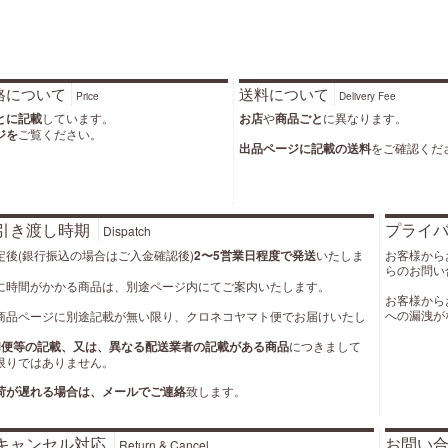
格について
送料について
Price
Delivery Fee
とに記載
しています。
お店
や
商品ごと
に異なります。
ジを
ご覧ください。
出品ページに記載の送料
をご確認くだ
引き渡し時期
プライ
Dispatch
定後(銀行振込の場合はご入金確認後)
2〜5営業日程度で発送
いたしま
お客様から
らのお問い
に時間がかかる商品は、別途ページ内にてご案内いたします。
お客様から
への漏洩が
商品ページに別途記載が無い限り、クロネコヤマト便でお届けいたし
M便等の記載、又は、異なる配送業者の記載がある商品
につきまして
限りではありません。
荷が遅れる場合は、メールでご連絡
致します。
キャンセル対応
お問い
Return & Cancel