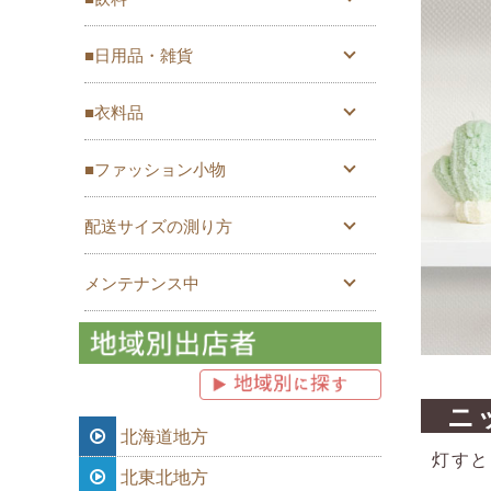
■日用品・雑貨
■衣料品
■ファッション小物
配送サイズの測り方
メンテナンス中
ニ
北海道地方
灯すと
北東北地方