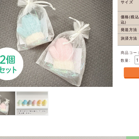
サイズ
価格(税
込)
発送方法
決済方法
商品コー
数量: