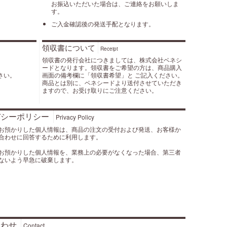
お振込いただいた場合は、ご連絡をお願いしま
す。
ご入金確認後の発送手配となります。
領収書について
Receipt
領収書の発行会社につきましては、株式会社ベネシ
ードとなります。領収書をご希望の方は、商品購入
画面の備考欄に「領収書希望」と ご記入ください。
さい。
商品とは別に、ベネシードより送付させていただき
ますので、お受け取りにご注意ください。
バシーポリシー
Privacy Policy
お預かりした個人情報は、商品の注文の受付および発送、お客様か
合わせに回答するために利用します。
お預かりした個人情報を、業務上の必要がなくなった場合、第三者
ないよう早急に破棄します。
合わせ
Contact