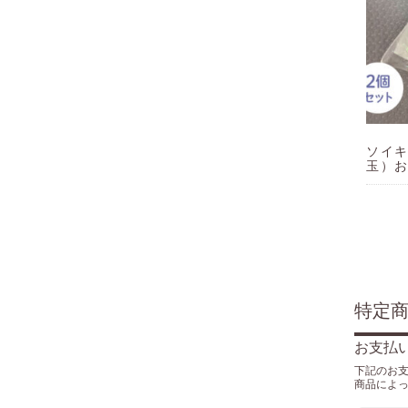
ソイ
玉）お
特定
お支払
下記のお
商品によ