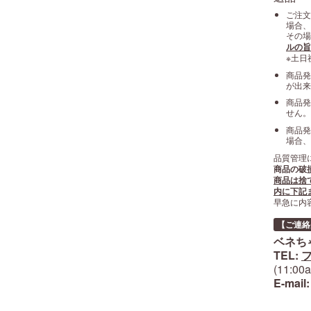
ご注文
場合、
その場
ルの旨
※土日
商品発
が出来
商品発
せん。
商品発
場合、
品質管理
商品の破
商品は捨
内に下記
早急に内
【ご連絡
ベネち
TEL:
フ
(11:0
E-mail