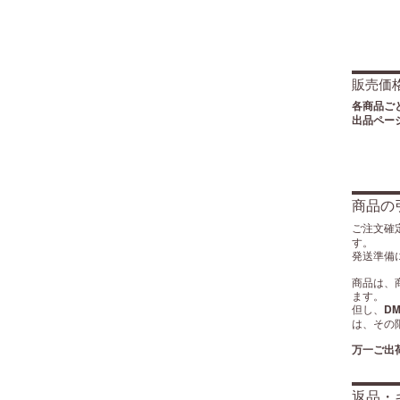
販売価
各商品ご
出品ペー
商品の
ご注文確
す。
発送準備
商品は、
ます。
但し、
D
は、その
万一ご出
返品・