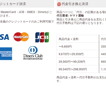
ジットカード決済
代金引き換え決済
・MasterCard・JCB・AMEX・Dinersがご
商品ページに「代引」の記載がある場
けます。
代引業者: ヤマト運輸
商品と引き換えに商品代金をお支払く
名義のクレジットカードのみご利用可能で
代引手数料は下記の通りとなります。
商品代金＋送料
代
〜9,669円
33
9,670円〜29,559円
44
29,560円〜99,339円
66
99,340円〜298,900円
1,
商品代金＋送料＋代引手数料がお支払
す。