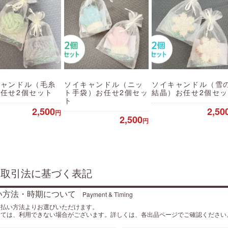
キャンドル（毛糸
ソイキャンドル（ニッ
ソイキャンドル（雪
任せ2個セット
ト手袋）お任せ2個セッ
結晶）お任せ2個セ
ト
2,500
2,50
円
2,500
円
商取引法に基づく表記
い方法・時期について
Payment & Timing
支払い方法よりお選びいただけます。
っては、利用できない場合がございます。詳しくは、各出品ページでご確認ください