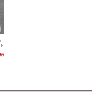
の
ット
0
円
。