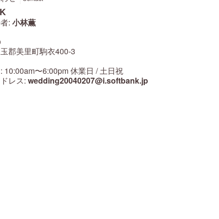
.K
者:
小林薫
9
玉郡美里町駒衣400-3
10:00am〜6:00pm 休業日 / 土日祝
ドレス:
wedding20040207@i.softbank.jp