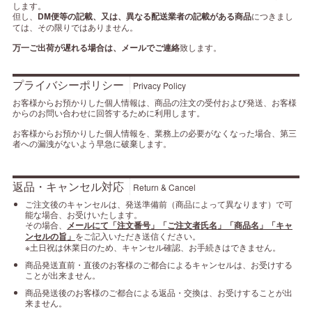
します。
但し、
DM便等の記載、又は、異なる配送業者の記載がある商品
につきまし
ては、その限りではありません。
万一ご出荷が遅れる場合は、メールでご連絡
致します。
プライバシーポリシー
Privacy Policy
お客様からお預かりした個人情報は、商品の注文の受付および発送、お客様
からのお問い合わせに回答するために利用します。
お客様からお預かりした個人情報を、業務上の必要がなくなった場合、第三
者への漏洩がないよう早急に破棄します。
返品・キャンセル対応
Return & Cancel
ご注文後のキャンセルは、発送準備前（商品によって異なります）で可
能な場合、お受けいたします。
その場合、
メールにて「注文番号」「ご注文者氏名」「商品名」「キャ
ンセルの旨」
をご記入いただき送信ください。
※土日祝は休業日のため、キャンセル確認、お手続きはできません。
商品発送直前・直後のお客様のご都合によるキャンセルは、お受けする
ことが出来ません。
商品発送後のお客様のご都合による返品・交換は、お受けすることが出
来ません。