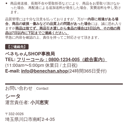
商品発送後、長期不在や受取拒否などにより、商品をお受取り頂けなか
った場合、 再配達による追加送料が発生した場合、実費送料を申し受け
ます。
品質管理には十分な注意を払っておりますが、万が一
内容に相違がある場
合、商品の破損・傷みなどの品質上の問題があった場合
には、誠に恐れ入り
ますが
商品は捨てず、商品引き渡しから食品の場合は3日以内、その他の商
品は7日以内に下記までご連絡ください。
早急に内容を確認の上、責任を持ってご対応させて頂きます。
【ご連絡先】
ベネちゃんSHOP事務局
TEL:
フリーコール：0800-1234-005（総合案内）
(11:00am〜5:00pm 休業日 / 土日祝)
E-mail:
info@benechan.shop
(24時間365日受付)
お問い合わせ
Contact
シータ
運営責任者:
小川恵実
〒332-0026
埼玉県川口市南町2-4-35