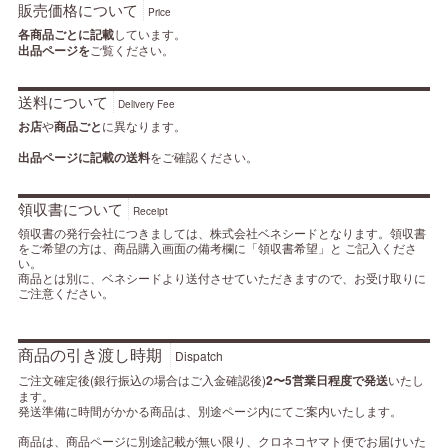
販売価格について
Price
各商品ごとに記載
しています。
出品ページを
ご覧ください。
送料について
Delivery Fee
お店
や
商品ごと
に異なります。
出品ページに記載の送料
をご確認ください。
領収書について
Receipt
領収書の発行会社につきましては、株式会社ベネシードとなります。領収書
をご希望の方は、商品購入画面の備考欄に「領収書希望」と ご記入くださ
い。
商品とは別に、ベネシードより送付させていただきますので、お受け取りに
ご注意ください。
商品の引き渡し時期
Dispatch
ご注文確定後(銀行振込の場合はご入金確認後)
2〜5営業日程度で発送
いたし
ます。
発送準備に時間がかかる商品は、別途ページ内にてご案内いたします。
商品は、商品ページに別途記載が無い限り、クロネコヤマト便でお届けいた