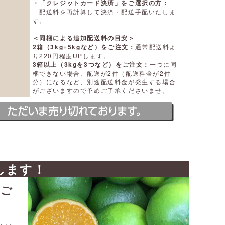
・「クレジットカード決済」をご選択の方：
配送料を再計算して決済・配送手配いたしま
す。
＜同梱による追加配送料の目安＞
2箱（3kg+5kgなど）をご注文：
通常配送料よ
り220円程度UPします。
3箱以上（3kgを3つなど）をご注文：
一つに同
梱できない場合、配送が2件（配送料金が2件
分）になるなど、別途配送料金が発生する場合
がございますので予めご了承くださいませ。
します！
皮ご