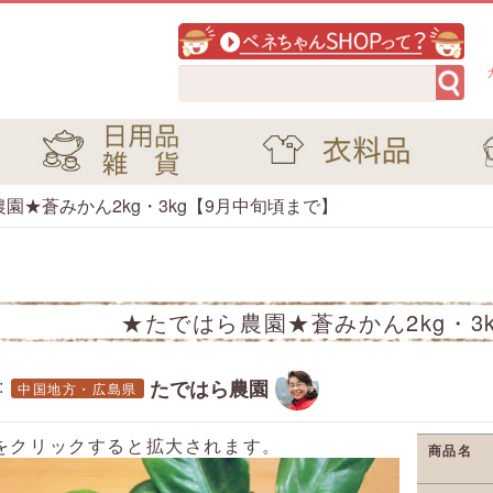
園★蒼みかん2kg・3kg【9月中旬頃まで】
★たではら農園★蒼みかん2kg・3
:
たではら農園
中国地方・広島県
をクリックすると拡大されます。
商品名