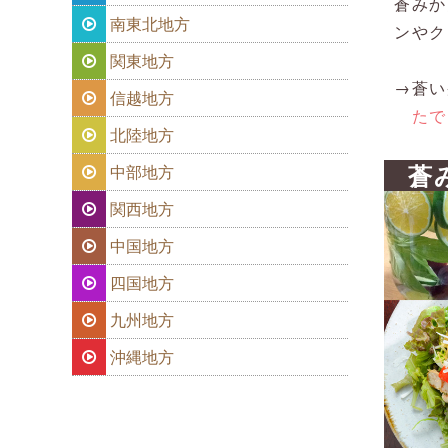
蒼みか
南東北地方
ンやク
関東地方
→蒼い
信越地方
たで
北陸地方
蒼
中部地方
関西地方
中国地方
四国地方
九州地方
沖縄地方