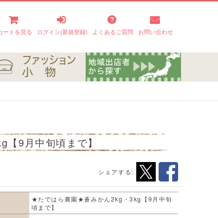
カートを見る
ログイン(新規登録)
よくあるご質問
お問い合わせ
kg【9月中旬頃まで】
シェアする:
★たではら農園★蒼みかん2kg・3kg【9月中旬
頃まで】