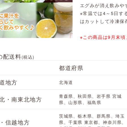
エグみが消え飲みや
※常温では4～5日
はカットして冷凍保
※この商品は9月末
の配送料
(税込)
都道府県
道地方
北海道
青森県、秋田県、岩手県
宮城
北・南東北地方
県、山形県、福島県
茨城県、栃木県、群馬県、埼玉
・信越地方
県、千葉県
東京都、神奈川県、