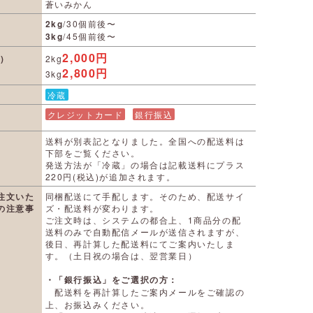
蒼いみかん
2kg
/30個前後〜
3kg
/45個前後〜
2,000円
)
2kg
2,800円
3kg
冷蔵
クレジットカード
銀行振込
送料が別表記となりました。全国への配送料は
下部をご覧ください。
発送方法が「冷蔵」の場合は記載送料にプラス
220円(税込)が追加されます。
注文いた
同梱配送にて手配します。そのため、配送サイ
の注意事
ズ・配送料が変わります。
ご注文時は、システムの都合上、1商品分の配
送料のみで自動配信メールが送信されますが、
後日、再計算した配送料にてご案内いたしま
す。（土日祝の場合は、翌営業日）
・「銀行振込」をご選択の方：
配送料を再計算したご案内メールをご確認の
上、お振込みください。