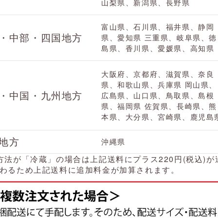
山梨県、新潟県、長野県
富山県、石川県、福井県、静岡
・中部・四国地方
県、愛知県
三重県、岐阜県、徳
島県、香川県、愛媛県、高知県
大阪府、京都府、滋賀県、奈良
県、和歌山県、兵庫県
岡山県、
・中国・九州地方
広島県、山口県、鳥取県、島根
県、福岡県
佐賀県、長崎県、熊
本県、大分県、宮崎県、鹿児島
地方
沖縄県
方法が「冷蔵」の場合は上記送料にプラス220円(税込)
わるため上記送料に追加料金が加算されます。