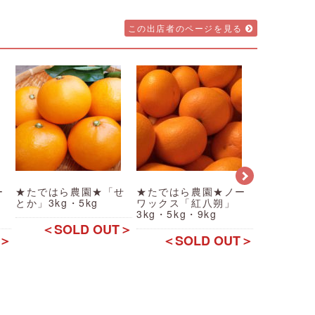
この出店者のページを見る
ー
★たではら農園★「せ
★たではら農園★ノー
★たではら
」
とか」3kg・5kg
ワックス「紅八朔」
ワックス「
3kg・5kg・9kg
3kg・5kg
＜SOLD OUT＞
T＞
＜SOLD OUT＞
＜SO