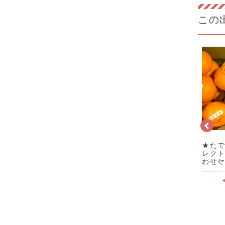
この
★極早
スラィリー フェイスパ
kg
KIMOCHI フェイシャ
ック20ml×2枚
★た
ルマスク レモン
レク
20mL×2枚
わせセ
 OUT＞
＜SOLD OUT＞
＜SOLD OUT＞