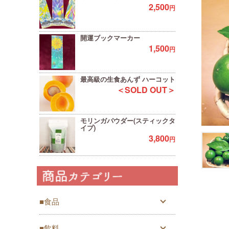
2,500
円
開運ブックマーカー
1,500
円
最高級の生食あんず ハーコット
＜SOLD OUT＞
モリンガパウダー(スティックタ
イプ)
3,800
円
■食品
■飲料