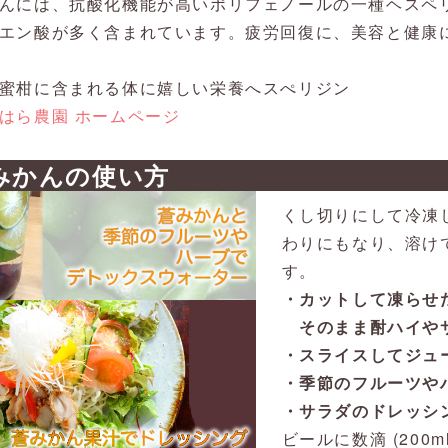
んには、抗酸化機能が高いポリフェノールの一種ヘスペ
エン酸が多く含まれています。疲労回復に、美容と健康
蜜柑に含まれる体に嬉しい栄養へスぺリジン
はら農園 ホームページ
みかんの使い方
くし切りにして冷凍
わりにもなり、溶け
す。
・カットして凍らせ
そのまま酎ハイや
・スライスしてジュ
・季節のフルーツや
・サラダのドレッシ
ビールに数滴 (200