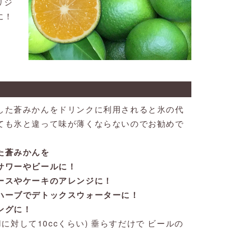
リジ
に！
した蒼みかんをドリンクに利用されると氷の代
ても氷と違って味が薄くならないのでお勧めで
た蒼みかんを
サワーやビールに！
ースやケーキのアレンジに！
ハーブでデトックスウォーターに！
ングに！
mlに対して10ccくらい) 垂らすだけで ビールの