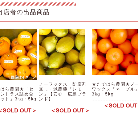
出店者の出品商品
ノーワックス・防腐剤
★たではら農園★ノ
ではら農園★「セ
無し・減農薬「レモ
ワックス「ネーブル
トシトラス詰め合
ン」【安心！広島ブラ
3kg・5kg
ット」3kg・5kg
ンド】
＜SOLD OU
＜SOLD OUT＞
＜SOLD OUT＞