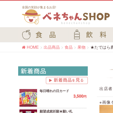
全国の笑顔が集まるお店!
HOME
出品商品
食品
果物
★たではら農
出店者
毎日晴れの日カード
3,500
円
※画像
願望成就祈願★願い札